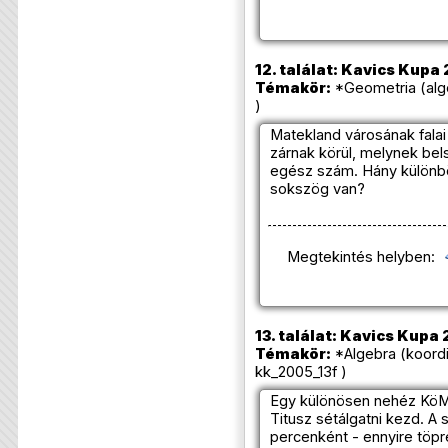
12. találat: Kavics Kupa 
Témakör:
*Geometria (alg
)
Matekland városának fala
zárnak körül, melynek be
egész szám. Hány különbö
sokszög van?
Megtekintés helyben:
13. találat: Kavics Kupa 
Témakör:
*Algebra (koord
kk_2005_13f )
Egy különösen nehéz KöM
Titusz sétálgatni kezd. A
percenként - ennyire töpr