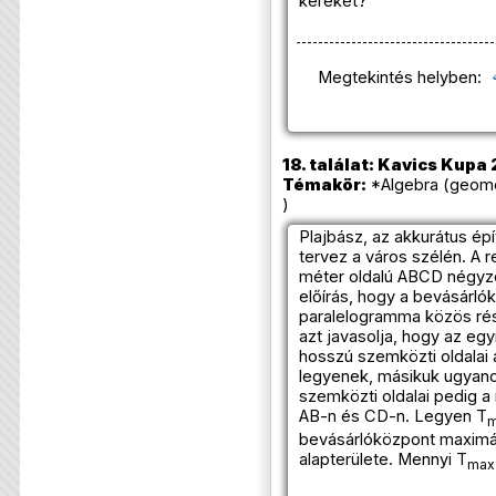
kereket?
Megtekintés helyben:
18. találat: Kavics Kupa 
Témakör:
*Algebra (geome
)
Plajbász, az akkurátus ép
tervez a város szélén. A r
méter oldalú ABCD négyze
előírás, hogy a bevásárló
paralelogramma közös rész
azt javasolja, hogy az eg
hosszú szemközti oldalai 
legyenek, másikuk ugyan
szemközti oldalai pedig a
AB-n és CD-n. Legyen T
m
bevásárlóközpont maximáli
alapterülete. Mennyi T
max