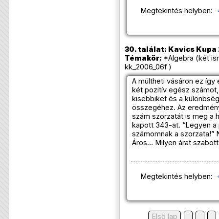
Megtekintés helyben:
30. találat: Kavics Kupa
Témakör:
*Algebra (két is
kk_2006_06f )
A múltheti vásáron ez így 
két pozitív egész számot,
kisebbiket és a különbsé
összegéhez. Az eredmén
szám szorzatát is meg a 
kapott 343-at. “Legyen a 
számomnak a szorzata!” N
Áros… Milyen árat szabot
Megtekintés helyben:
Első lap