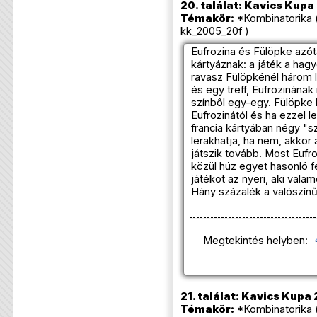
20. találat: Kavics Kupa
Témakör:
*Kombinatorika 
kk_2005_20f )
Eufrozina és Fülöpke azót
kártyáznak: a játék a ha
ravasz Fülöpkénél három l
és egy treff, Eufrozinána
színbôl egy-egy. Fülöpke 
Eufrozinától és ha ezzel l
francia kártyában négy "sz
lerakhatja, ha nem, akkor
játszik tovább. Most Eufroz
közül húz egyet hasonló fe
játékot az nyeri, aki valame
Hány százalék a valószín
Megtekintés helyben:
21. találat: Kavics Kupa 
Témakör:
*Kombinatorika 