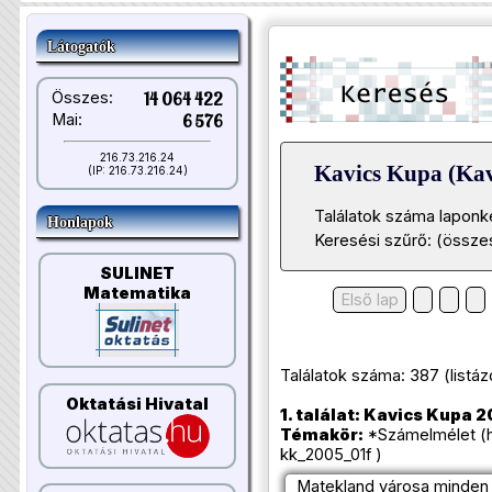
Látogatók
Összes:
14 064 422
Mai:
6 576
216.73.216.24
Kavics Kupa (Kav
(IP: 216.73.216.24)
Találatok száma laponk
Honlapok
Keresési szűrő: (összes
SULINET
Matematika
Első lap
Találatok száma: 387 (listázot
Oktatási Hivatal
1. találat: Kavics Kupa 2
Témakör:
*Számelmélet (h
kk_2005_01f )
Matekland városa minden