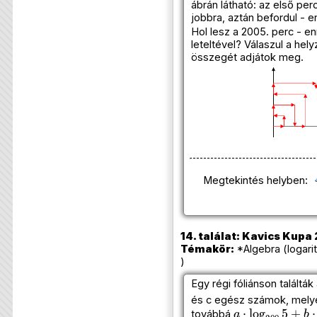
ábrán látható: az első pe
jobbra, aztán befordul - en
Hol lesz a 2005. perc - en
leteltével? Válaszul a hel
összegét adjátok meg.
Megtekintés helyben:
14. találat: Kavics Kupa
Témakör:
*Algebra (logari
)
Egy régi fóliánson találták
és c egész számok, melye
a
⋅
log
200
5
+
b
⋅
továbbá