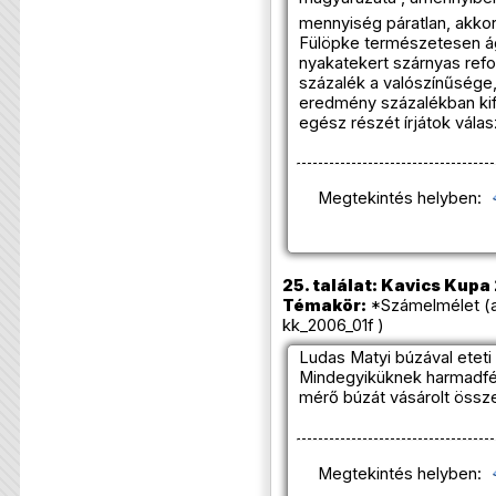
mennyiség páratlan, akkor
Fülöpke természetesen ágá
nyakatekert szárnyas ref
százalék a valószínűsége,
eredmény százalékban ki
egész részét írjátok válas
Megtekintés helyben:
25. találat: Kavics Kupa 
Témakör:
*Számelmélet (a
kk_2006_01f )
Ludas Matyi búzával eteti 
Mindegyiküknek harmadfél
mérő búzát vásárolt össz
Megtekintés helyben: