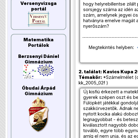
Versenyvizsga
hogy helyrebillentse zilál
portál
sorsjegy száma az idén a
szám, amelynek jegyei ö
hatványra emelve magát a
nyerőszám?
Matematika
Portálok
Megtekintés helyben:
Berzsenyi Dániel
Gimnázium
2. találat: Kavics Kupa 
Témakör:
*Számelmélet (
kk_2005_02f )
Óbudai Árpád
Új kisfiú érkezett a matek
Gimnázium
gyerek szépen oszt és be
Fülöpkét játékkal gondoljá
szakkörvezetők. Adnak ne
nyitott kocka alakú doboz
legnagyobbat - és betesz
kiválasztott nagyobb dob
tovább, egyre több egymá
amíg el nem unja, és az 