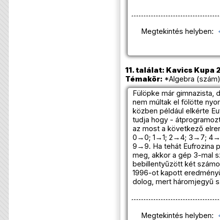
Megtekintés helyben:
11. találat: Kavics Kupa 
Témakör:
*Algebra (szám) 
Fülöpke már gimnazista, d
nem múltak el fölötte nyom
közben például elkérte Euf
tudja hogy - átprogramozt
az most a következő elre
0→0; 1→1; 2→4; 3→7; 4→
9→9. Ha tehát Eufrozina pl
meg, akkor a gép 3-mal sz
bebillentyűzött két számo
1996-ot kapott eredményü
dolog, mert háromjegyű s
Megtekintés helyben: