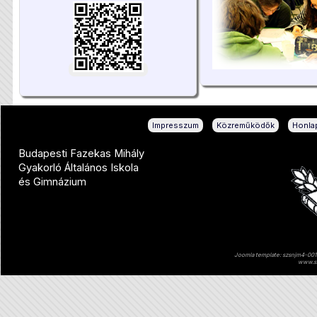
|
|
Impresszum
Közreműködők
Honlap
Budapesti Fazekas Mihály
Gyakorló Általános Iskola
és Gimnázium
Joomla template: szsnjm4-001 
www.sz