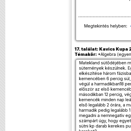
Megtekintés helyben:
17. találat: Kavics Kupa 
Témakör:
*Algebra (egyenl
Matekland sütődéjében m
sütemények készülnek. E
elkészítése három fázisban
kemencében 6 percig sül,
végül a harmadikban18 per
először az első kemencébe
másodikban 12 percig, vég
kemencék minden nap leál
első legalább 2 órára, a m
harmadik pedig legalább 1
megadni a nemnegatív egés
számpárt úgy, hogy egyet
sütni kp darab kerekes pu