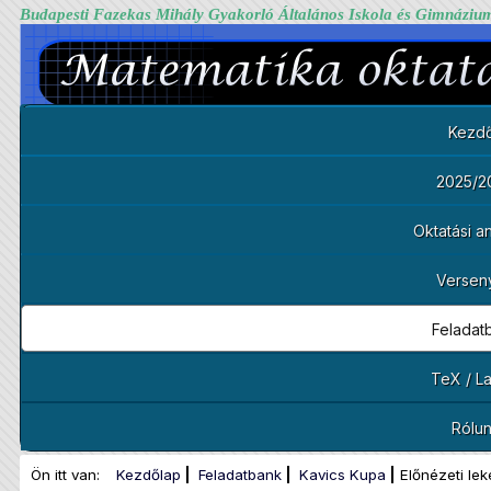
Budapesti Fazekas Mihály Gyakorló Általános Iskola és Gimnáziu
Kezdő
2025/2
Oktatási 
Versen
Feladat
TeX / L
Rólu
Ön itt van:
Kezdőlap
Feladatbank
Kavics Kupa
Előnézeti leké