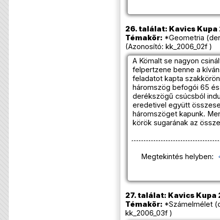
26. találat: Kavics Kupa
Témakör:
*Geometria (de
(Azonosító: kk_2006_02f )
A Kömalt se nagyon csinál
felpertzene benne a kívá
feladatot kapta szakkörö
háromszög befogói 65 és 
derékszögű csúcsból indu
eredetivel együtt össze
háromszöget kapunk. Men
körök sugarának az össz
Megtekintés helyben:
27. találat: Kavics Kupa 
Témakör:
*Számelmélet (o
kk_2006_03f )