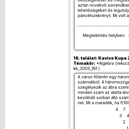
aztán növekvő sorrendben
lehetőségeket és legutoljár
páncélszekrényt. Mi volt 
Megtekintés helyben:
16. találat: Kavics Kupa 
Témakör:
*Algebra (rekurz
kk_2005_16f )
A város főterén egy háro
számokból. A háromszöget 
szegélyezik az ábra szeri
minden szám az alatta lév
kezdődő sorban álló számo
nel. Mi a maradék, ha f(10
4
7
3
2
1