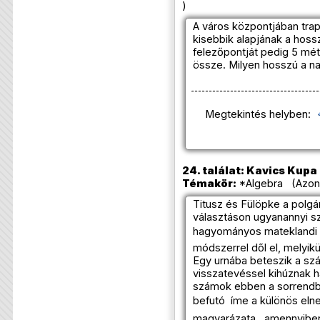
)
A város központjában trapé
kisebbik alapjának a hoss
felezőpontját pedig 5 mét
össze. Milyen hosszú a n
Megtekintés helyben:
24. találat: Kavics Kupa
Témakör:
*Algebra (Azono
Titusz és Fülöpke a polgá
választáson ugyanannyi sz
hagyományos mateklandi fu
módszerrel dől el, melyik
Egy urnába beteszik a szá
visszatevéssel kihúznak h
számok ebben a sorrendben
befutó  íme a különös el
magyarázata , amennyiben