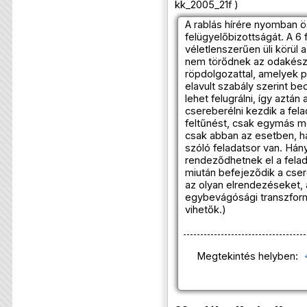
kk_2005_21f )
A rablás hírére nyomban ö
felügyelőbizottságát. A 6 
véletlenszerűen üli körül 
nem törődnek az odakészí
röpdolgozattal, amelyek p
elavult szabály szerint b
lehet felugrálni, így aztá
csereberélni kezdik a fela
feltűnést, csak egymás me
csak abban az esetben, h
szóló feladatsor van. Há
rendeződhetnek el a felad
miután befejeződik a cse
az olyan elrendezéseket, 
egybevágósági transzfor
vihetők.)
Megtekintés helyben: