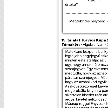
értéke?
Megtekintés helyben:
15. találat: Kavics Kupa 
Témakör:
*Algebra (zár, k
Matekland központi bankj
legfeljebb négyjegyű titk
minden este átállítja: az új
úgy, hogy annak háromszo
számjegyet. Egy elvetemül
megtudta, hogy az aznapi
páratlan számjegyet. Másn
hogy az aznapi kód egyik
A rákövetkező éjjel Enyves
megpróbálta kinyitni a pá
sikertelen kisérlet után ar
jegyei kivétel nélkül oszt
Másnap reggel Enyves kiha
beszélgetését és megtudt