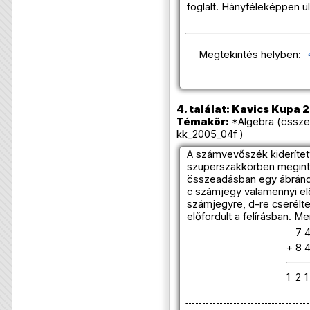
foglalt. Hányféleképpen 
Megtekintés helyben:
4. találat: Kavics Kupa 
Témakör:
*Algebra (össze
kk_2005_04f )
A számvevőszék kiderítet
szuperszakkörben megint 
összeadásban egy ábránd
c számjegy valamennyi el
számjegyre, d-re cserélte
előfordult a felírásban. Me
7
+
8
1
2
1