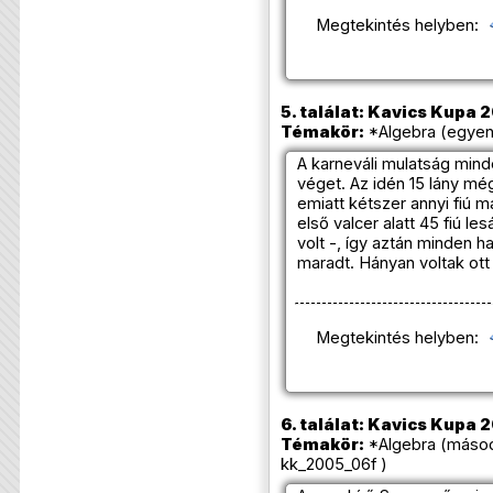
Megtekintés helyben:
5. találat: Kavics Kupa 
Témakör:
*Algebra (egyen
A karneváli mulatság mind
véget. Az idén 15 lány még 
emiatt kétszer annyi fiú m
első valcer alatt 45 fiú l
volt -, így aztán minden h
maradt. Hányan voltak ot
Megtekintés helyben:
6. találat: Kavics Kupa 
Témakör:
*Algebra (másod
kk_2005_06f )