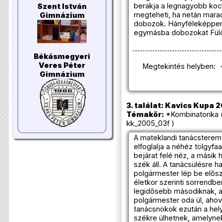
berakja a legnagyobb kock
Szent István
megteheti, ha netán marad
Gimnázium
dobozok. Hányféleképpen r
egymásba dobozokat Fül
Békásmegyeri
Veres Péter
Megtekintés helyben:
Gimnázium
3. találat: Kavics Kupa 2
Témakör:
*Kombinatorika 
kk_2005_03f )
A mateklandi tanácsterem 
elfoglalja a néhéz tölgyfa
bejárat felé néz, a másik
szék áll. A tanácsülésre 
polgármester lép be elős
életkor szerinti sorrendbe
legidősebb másodiknak, a l
polgármester oda ül, ahová
tanácsnokok ezután a hel
székre ülhetnek, amelyn