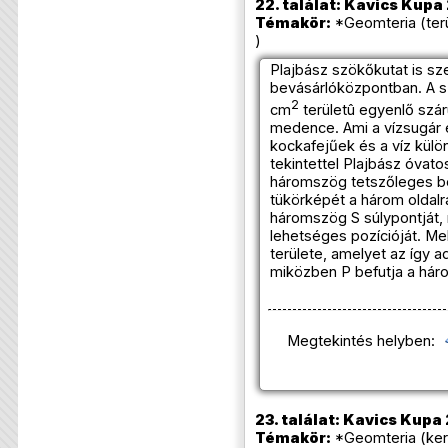
22. találat: Kavics Kupa
Témakör:
*Geomteria (ter
)
Plajbász szökőkutat is sz
bevásárlóközpontban. A s
2
cm
területû egyenlő szá
medence. Ami a vízsugár el
kockafejűek és a víz külö
tekintettel Plajbász óvato
háromszög tetszőleges bel
tükörképét a három oldalra
háromszög S súlypontját, 
lehetséges pozícióját. M
területe, amelyet az így 
miközben P befutja a hár
Megtekintés helyben:
23. találat: Kavics Kupa
Témakör:
*Geomteria (ker