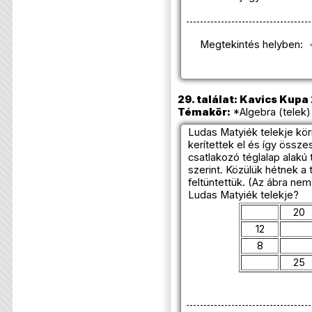
Megtekintés helyben:
29. találat: Kavics Kupa
Témakör:
*Algebra (telek)
Ludas Matyiék telekje kör
kerítettek el és így öss
csatlakozó téglalap alakú t
szerint. Közülük hétnek a 
feltüntettük. (Az ábra ne
Ludas Matyiék telekje?
20
12
8
25