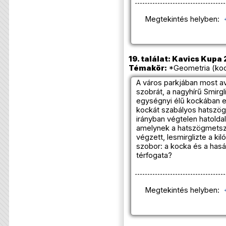
Megtekintés helyben:
19. találat: Kavics Kupa 
Témakör:
*Geometria (koc
A város parkjában most a
szobrát, a nagyhírű Smirgl
egységnyi élű kockában eg
kockát szabályos hatszög
irányban végtelen hatolda
amelynek a hatszögmetszet
végzett, lesmirglizte a ki
szobor: a kocka és a has
térfogata?
Megtekintés helyben: