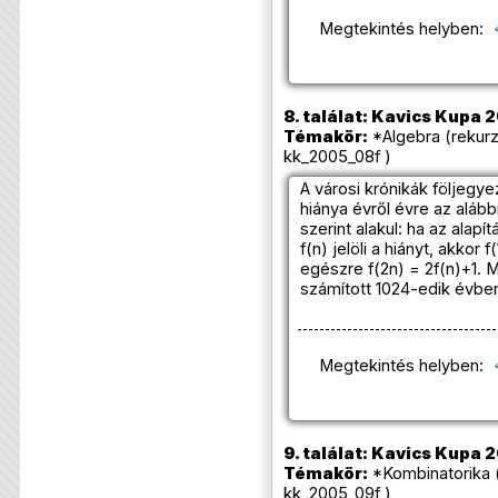
Megtekintés helyben:
8. találat: Kavics Kupa 
Témakör:
*Algebra (rekurz
kk_2005_08f )
A városi krónikák följegy
hiánya évről évre az aláb
szerint alakul: ha az alapí
f(n) jelöli a hiányt, akkor 
egészre f(2n) = 2f(n)+1. M
számított 1024-edik évbe
Megtekintés helyben:
9. találat: Kavics Kupa 
Témakör:
*Kombinatorika 
kk_2005_09f )