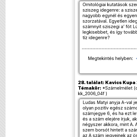
Ornitológiai kutatások sze
sziszeg idegenre: a szis
nagyobb egynél és egyenl
szorzatával. Egyetlen ideg
számnyit sziszegi a’ fót 
legkisebbet, és így továb
tíz idegenre?
Megtekintés helyben:
28. találat: Kavics Kupa
Témakör:
*Számelmélet (o
kk_2006_04f )
Ludas Matyi anyja A-val j
olyan pozitív egész szám
számjegye 6, és ha ezt le
és a szám elejére írjuk, a
négyszer akkora, mint A. 
szem borsót hintett a szár
az A szám jegyeinek az ö