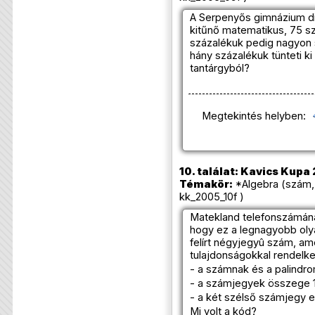
A Serpenyős gimnázium di
kitűnő matematikus, 75 sz
százalékuk pedig nagyon
hány százalékuk tünteti k
tantárgyból?
Megtekintés helyben:
10. találat: Kavics Kupa
Témakör:
*Algebra (szám,
kk_2005_10f )
Matekland telefonszámának
hogy ez a legnagyobb ol
felírt négyjegyû szám, ame
tulajdonságokkal rendelke
- a számnak és a palindr
- a számjegyek összege 1
- a két szélső számjegy e
Mi volt a kód?