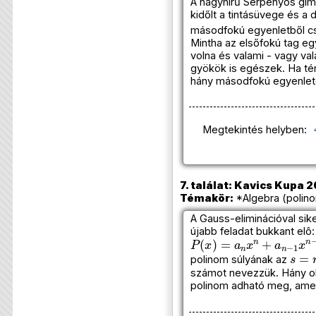
A nagyhírű Serpenyős gi
kidőlt a tintásüvege és a
másodfokú egyenletből c
Mintha az elsőfokú tag eg
volna és valami - vagy val
gyökök is egészek. Ha tén
hány másodfokú egyenlete
Megtekintés helyben:
7. találat: Kavics Kupa 2
Témakör:
*Algebra (polin
A Gauss-eliminációval sike
újabb feladat bukkant elô
P
(
x
)
=
a
n
x
n
+
a
n
−
1
x
n
−
1
s
=
n
polinom súlyának az
számot nevezzük. Hány o
polinom adható meg, amel