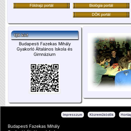
QR kód
Budapesti Fazekas Mihály
Gyakorló Általános Iskola és
Gimnázium
|
|
Impresszum
Közreműködők
Honlap
Budapesti Fazekas Mihály