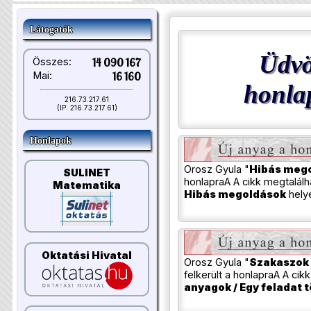
Látogatók
Üdvö
Összes:
14 090 167
Mai:
16 160
honla
216.73.217.61
(IP: 216.73.217.61)
Honlapok
Orosz Gyula "
Hibás meg
SULINET
honlapraA A cikk megtalál
Matematika
Hibás megoldások
hely
Oktatási Hivatal
Orosz Gyula "
Szakaszok
felkerült a honlapraA A ci
anyagok / Egy feladat