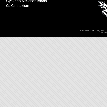
Gyakorló Általános Iskola
és Gimnázium
Joomla template: szsnjm4-001 
www.sz