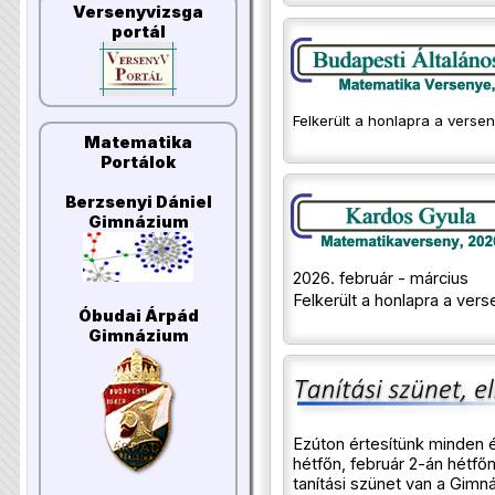
Versenyvizsga
portál
Felkerült a honlapra a versen
Matematika
Portálok
Berzsenyi Dániel
Gimnázium
2026. február - március
Felkerült a honlapra a ver
Óbudai Árpád
Gimnázium
Ezúton értesítünk minden 
hétfőn, február 2-án hétfő
tanítási szünet van a Gim