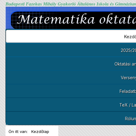
Budapesti Fazekas Mihály Gyakorló Általános Iskola és Gimnáziu
Kezdő
2025/2
Oktatási 
Versen
Feladat
TeX / L
Rólu
Ön itt van:
Kezdőlap