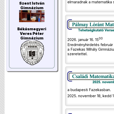
elmaradnak a matematika 
Szent István
Gimnázium
Békásmegyeri
Veres Péter
Gimnázium
00
2026. január 16. 15
Eredményhirdetés február 
a Fazekas Mihály Gimnázi
szeretettel.
a budapesti Fazekasban.
2025. november 18, kedd 