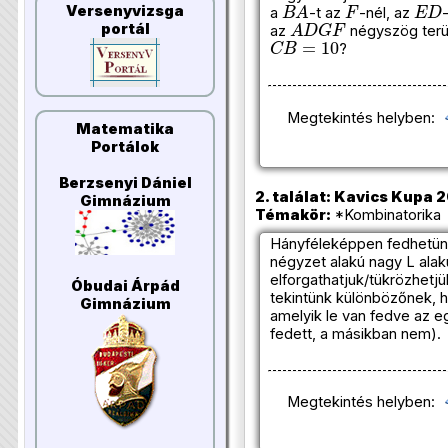
B
A
F
E
D
Versenyvizsga
a
-t az
-nél, az
A
D
G
F
portál
az
négyszög terü
C
B
=
10
?
Megtekintés helyben:
Matematika
Portálok
Berzsenyi Dániel
2. találat: Kavics Kupa 
Gimnázium
Témakör:
*Kombinatorika 
Hányféleképpen fedhetünk
négyzet alakú nagy L alak
elforgathatjuk/tükrözhetjü
Óbudai Árpád
tekintünk különbözőnek, h
Gimnázium
amelyik le van fedve az e
fedett, a másikban nem).
Megtekintés helyben: