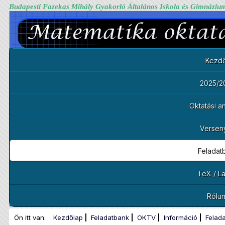
Budapesti Fazekas Mihály Gyakorló Általános Iskola és Gimnáziu
Kezdő
2025/2
Oktatási 
Versen
Feladat
TeX / L
Rólu
Ön itt van:
Kezdőlap
Feladatbank
OKTV
Információ
Felad