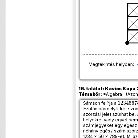
Megtekintés helyben:
16. találat: Kavics Kupa 
Témakör:
*Algebra (Azono
123456
Sámson felírja a
Ezután bármelyik két sz
szorzási jelet szúrhat be,
helyekre, vagy egyet sem.
számjegyeket egy egész 
néhány egész szám szorzat
1234 × 56 × 789-et. Mi a