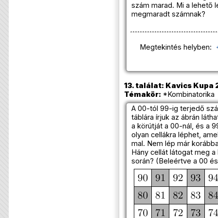
szám marad. Mi a lehető 
megmaradt számnak?
Megtekintés helyben:
13. találat: Kavics Kupa 
Témakör:
*Kombinatorika 
A 00-tól 99-ig terjedő sz
táblára írjuk az ábrán lát
a körútját a 00-nál, és a 9
olyan cellákra léphet, am
mal. Nem lép már korábban
Hány cellát látogat meg a
során? (Beleértve a 00 és