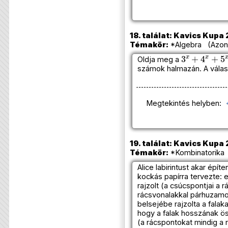
18. találat: Kavics Kupa 
Témakör:
*Algebra (Azono
3
x
+
4
x
+
5
x
Oldja meg a
számok halmazán. A válas
Megtekintés helyben:
19. találat: Kavics Kupa 
Témakör:
*Kombinatorika 
Alice labirintust akar épí
kockás papírra tervezte:
rajzolt (a csúcspontjai a r
rácsvonalakkal párhuzamo
belsejébe rajzolta a falak
hogy a falak hosszának 
(a rácspontokat mindig a