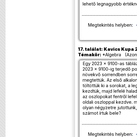
lehető legnagyobb értékn
Megtekintés helyben:
17. találat: Kavics Kupa
Témakör:
*Algebra (Azono
Egy 2023 × 9100-as tábláz
2023 x 9100-ig terjedő po
növekvő sorrendben sorre
megtettük. Az első alkalo
töltöttük ki a sorokat, a l
kezdtük, majd lefelé hala
az oszlopokat fentről lefel
oldali oszloppal kezdve. 
olyan négyzetre jutottunk
számot írtuk bele?
Megtekintés helyben: