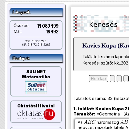
Látogatók
Összes:
14 089 499
Mai:
15 492
216.73.216.226
Kavics Kupa (Kav
(IP: 216.73.216.226)
Találatok száma laponk
Honlapok
Keresési szűrő: kk_202
SULINET
Matematika
Első lap
Találatok száma: 33 (listázott 
Oktatási Hivatal
1. találat: Kavics Kupa 2
Témakör:
*Geometria (Azo
A
B
C
A
B
Az
háromszög
négyzet rajzolunk kifelé.