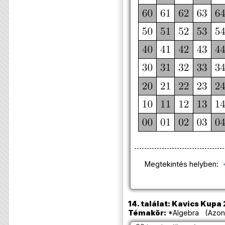
Megtekintés helyben:
14. találat: Kavics Kupa 
Témakör:
*Algebra (Azono
99