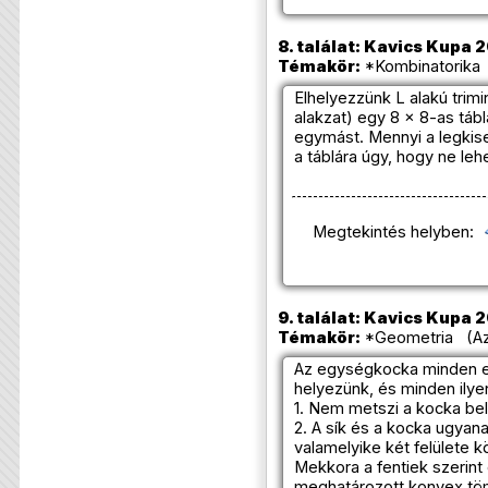
8. találat: Kavics Kupa 2
Témakör:
*Kombinatorika 
Elhelyezzünk L alakú trimi
alakzat) egy 8 × 8-as táb
egymást. Mennyi a legkis
a táblára úgy, hogy ne leh
Megtekintés helyben:
9. találat: Kavics Kupa 
Témakör:
*Geometria (Azo
Az egységkocka minden e
helyezünk, és minden ilyen
1. Nem metszi a kocka bel
2. A sík és a kocka ugyan
valamelyike két felülete k
Mekkora a fentiek szerint e
meghatározott konvex töm