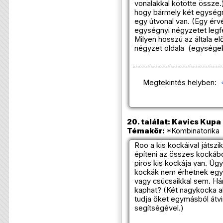
vonalakkal kötötte össze.)
hogy bármely két egységn
egy útvonal van. (Egy ér
egységnyi négyzetet legfe
Milyen hosszú az általa e
négyzet oldala (egysége
Megtekintés helyben:
20. találat: Kavics Kupa
Témakör:
*Kombinatorika 
Roo a kis kockáival játsz
építeni az összes kockábó
piros kis kockája van. Úgy
kockák nem érhetnek egy
vagy csúcsaikkal sem. Há
kaphat? (Két nagykocka a
tudja őket egymásból átvi
segítségével.)