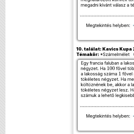
megadni kívánt válasz a t
Megtekintés helyben:
10. találat: Kavics Kupa 
Témakör:
*Számelmélet (A
Egy francia faluban a lak
100
négyzet. Ha
fővel tö
1
a lakosság száma
fővel 
tökéletes négyzet. Ha me
költöznének be, akkor a 
tökéletes négyzet lesz. H
számuk a lehető legkiseb
Megtekintés helyben: