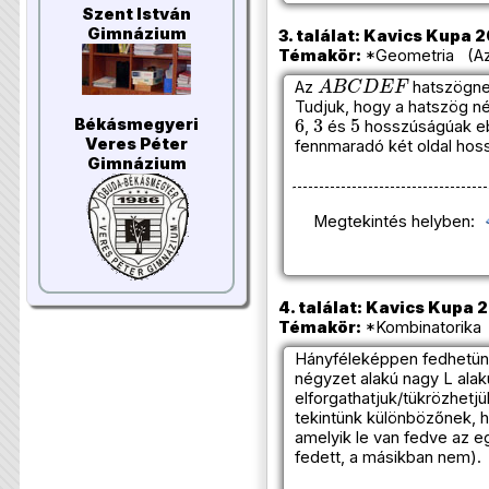
Szent István
Gimnázium
3. találat: Kavics Kupa 2
Témakör:
*Geometria (Azo
A
B
C
D
E
F
Az
hatszögne
Tudjuk, hogy a hatszög n
6
3
5
Békásmegyeri
,
és
hosszúságúak eb
Veres Péter
fennmaradó két oldal ho
Gimnázium
Megtekintés helyben:
4. találat: Kavics Kupa 
Témakör:
*Kombinatorika 
Hányféleképpen fedhetünk
négyzet alakú nagy L alak
elforgathatjuk/tükrözhetjü
tekintünk különbözőnek, h
amelyik le van fedve az e
fedett, a másikban nem).