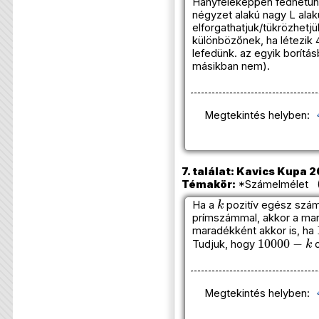
Hányféleképpen fedhetünk 
négyzet alakú nagy L alak
elforgathatjuk/tükrözhetjü
különbözőnek, ha létezik 
lefedünk. az egyik borítá
másikban nem).
Megtekintés helyben:
7. találat: Kavics Kupa 2
Témakör:
*Számelmélet (A
k
Ha a
pozitív egész szám
prímszámmal, akkor a ma
maradékként akkor is, ha
10000
−
k
Tudjuk, hogy
o
Megtekintés helyben: