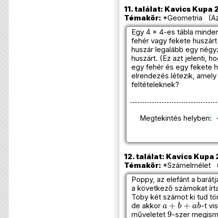
11. találat: Kavics Kupa 
Témakör:
*Geometria (Azo
Egy 4 × 4-es tábla minde
fehér vagy fekete huszárt
huszár legalább egy négy
huszárt. (Ez azt jelenti, h
egy fehér és egy fekete hu
elrendezés létezik, amely 
feltételeknek?
Megtekintés helyben:
12. találat: Kavics Kupa 
Témakör:
*Számelmélet (A
Poppy, az elefánt a barátj
a következő számokat írta a 
Toby két számot ki tud tör
a
+
b
+
a
b
de akkor
-t vi
9
műveletet
-szer megismé