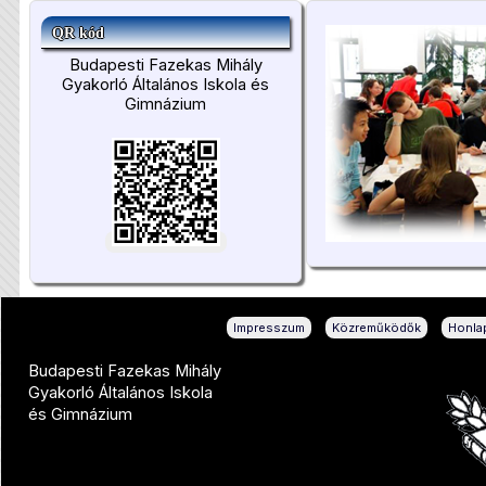
QR kód
Budapesti Fazekas Mihály
Gyakorló Általános Iskola és
Gimnázium
|
|
Impresszum
Közreműködők
Honlap
Budapesti Fazekas Mihály
Gyakorló Általános Iskola
és Gimnázium