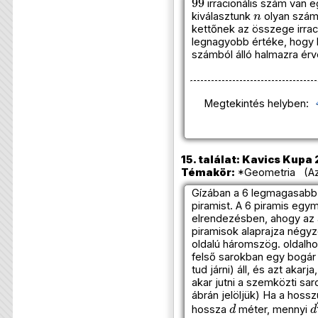
irracionális szám van 
n
kiválasztunk
olyan szám
kettőnek az összege irrac
legnagyobb értéke, hogy
számból álló halmazra ér
Megtekintés helyben:
15. találat: Kavics Kupa 
Témakör:
*Geometria (Azo
Gízában a 6 legmagasabb r
piramist. A 6 piramis egy
elrendezésben, ahogy az al
piramisok alaprajza négyz
oldalú háromszög. oldalh
felső sarokban egy bogár 
tud járni) áll, és azt akarj
akar jutni a szemközti sar
ábrán jelöljük) Ha a hoss
d
hossza
méter, mennyi