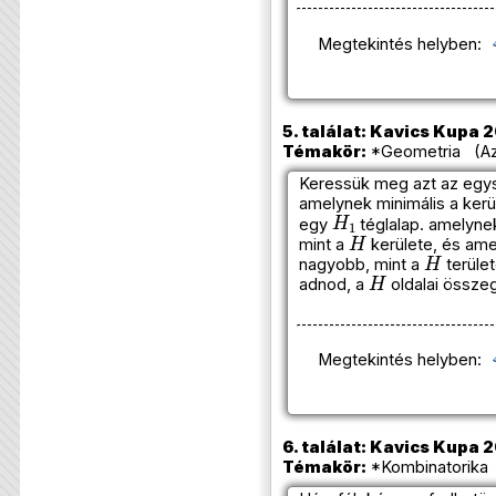
Megtekintés helyben:
5. találat: Kavics Kupa 2
Témakör:
*Geometria (Azo
Keressük meg azt az egys
amelynek minimális a kerü
H
1
egy
téglalap. amelyne
H
mint a
kerülete, és ame
H
nagyobb, mint a
terület
H
adnod, a
oldalai össze
Megtekintés helyben:
6. találat: Kavics Kupa 
Témakör:
*Kombinatorika 