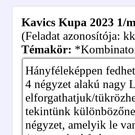
Kavics Kupa 2023 1/m.
(Feladat azonosítója: 
Témakör:
*Kombinato
Hányféleképpen fedhetü
4 négyzet alakú nagy L
elforgathatjuk/tükrözhe
tekintünk különbözőnek
négyzet, amelyik le va