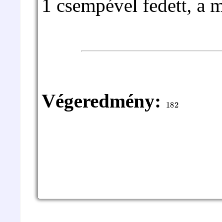
1 csempével fedett, a 
Végeredmény:
182