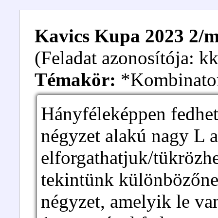
Kavics Kupa 2023 2/m.
(Feladat azonosítója: 
Témakör:
*Kombinato
Hányféleképpen fedhetü
négyzet alakú nagy L a
elforgathatjuk/tükrözhe
tekintünk különbözőnek
négyzet, amelyik le va