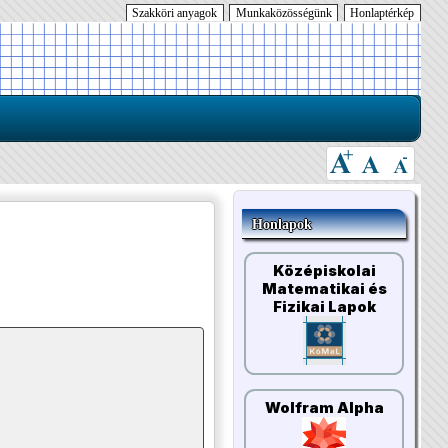
Szakköri anyagok
Munkaközösségünk
Honlaptérkép
Honlapok
Középiskolai
Matematikai és
Fizikai Lapok
Wolfram Alpha