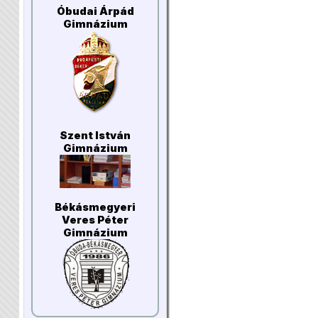
Óbudai Árpád
Gimnázium
Szent István
Gimnázium
Békásmegyeri
Veres Péter
Gimnázium