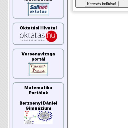
Keresés indítása!
Oktatási Hivatal
Versenyvizsga
portál
Matematika
Portálok
Berzsenyi Dániel
Gimnázium