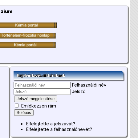
ázium
Bejelentkezés cikkíróknak
Felhasználói név
Jelszó
Jelszó megjelenítése
Emlékezzen rám
Belépés
Elfelejtette a jelszavát?
Elfelejtette a felhasználónevét?