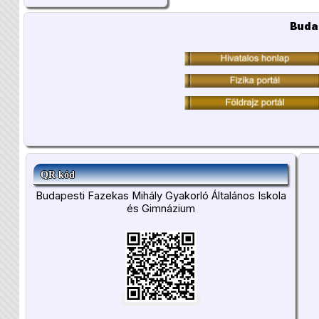
Buda
QR kód
Budapesti Fazekas Mihály Gyakorló Általános Iskola
és Gimnázium