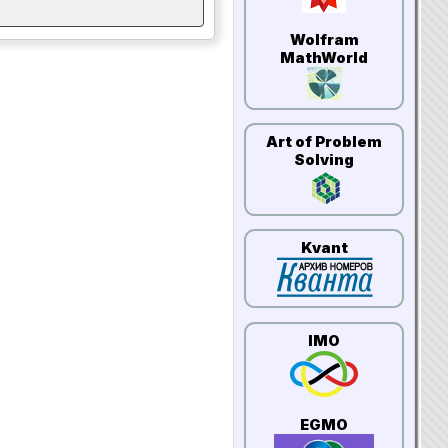
Wolfram
MathWorld
Art of Problem
Solving
Kvant
IMO
EGMO