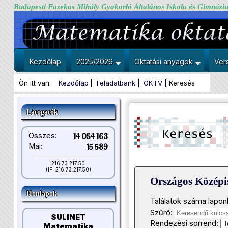
Budapesti Fazekas Mihály Gyakorló Általános Iskola és Gimnázi
Kezdőlap
2025/2026
Oktatási anyagok
Ver
Ön itt van:
Kezdőlap
Feladatbank
OKTV
Keresés
Látogatók
Összes:
14 054 163
Mai:
15 589
216.73.217.50
(IP: 216.73.217.50)
Országos Közép
Honlapok
Találatok száma lapon
Szűrő:
SULINET
Rendezési sorrend:
Matematika