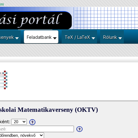
um
senyek
Feladatbank
TeX / LaTeX
Rólunk
iskolai Matematikaverseny (OKTV)
ként: