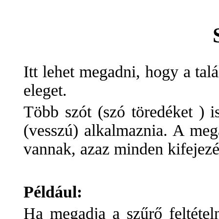
Itt lehet megadni, hogy a tal
eleget.
Több szót (szó töredéket ) i
(vesszú) alkalmaznia. A mega
vannak, azaz minden kifejezés
Például:
Ha megadja a szűrő feltétel