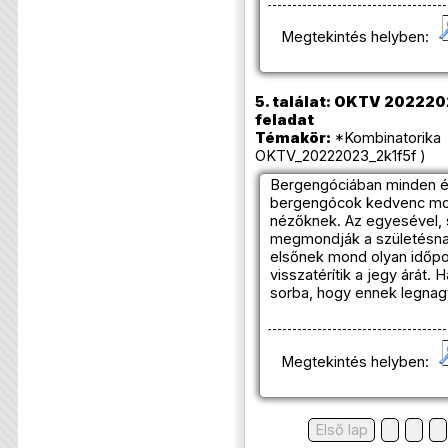
Megtekintés helyben:
5. találat: OKTV 20222023
feladat
Témakör:
*Kombinatorika 
OKTV_20222023_2k1f5f )
Bergengóciában minden év
bergengócok kedvenc mozi
nézőknek. Az egyesével,
megmondják a születésnap
elsőnek mond olyan időpo
visszatérítik a jegy árát.
sorba, hogy ennek legnag
Megtekintés helyben:
Első lap