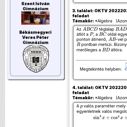
Szent István
Gimnázium
3. találat: OKTV 20222023
feladat
Témakör:
*Algebra (Azono
A
B
C
D
B
A
D
Az
téglalap
P
B
C
Békásmegyeri
átlót a
, a
oldal egy
A
B
Veres Péter
ponton átmenő,
-vel 
R
Gimnázium
pontban metszi. Bizony
B
D
merőleges a
átlóra.
Megtekintés helyben:
4. találat: OKTV 20222023
feladat
Témakör:
*Algebra (Azono
p
A
valós paraméter mely é
egyenletnek valós megol
sin
4
x
+
cos
4
x
+