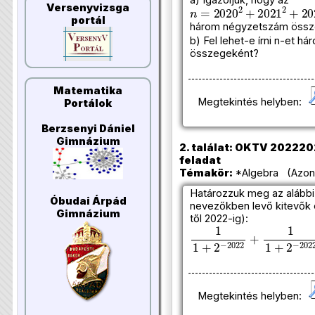
n
=
2020
2
+
2021
2
+
202
Versenyvizsga
portál
három négyzetszám össz
b) Fel lehet-e írni n-et 
összegeként?
Matematika
Megtekintés helyben:
Portálok
Berzsenyi Dániel
Gimnázium
2. találat: OKTV 20222023
feladat
Témakör:
*Algebra (Azono
Határozzuk meg az alábbi
Óbudai Árpád
nevezőkben levő kitevők
Gimnázium
től 2022-ig):
1
1
+
2
−
2022
+
1
1
+
2
−
202
Megtekintés helyben: