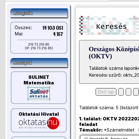
Látogatók
Összes:
14 103 051
Mai:
4 157
216.73.216.85
Országos Középis
(IP: 216.73.216.85)
(OKTV)
Honlapok
Találatok száma laponk
Keresési szűrő: oktv_2
SULINET
Matematika
Első lap
Találatok száma: 5 (listázott t
Oktatási Hivatal
1. találat: OKTV 20222023
feladat
Témakör:
*Számelmélet (A
a) Igazoljuk, hogy az