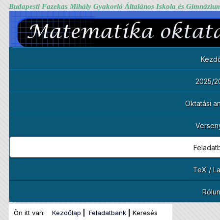
Budapesti Fazekas Mihály Gyakorló Általános Iskola és Gimnáziu
Kezdő
2025/2
Oktatási 
Versen
Feladat
TeX / L
Rólu
Ön itt van:
Kezdőlap
Feladatbank
Keresés