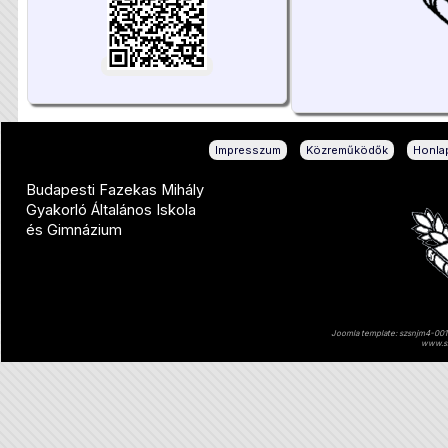
|
|
Impresszum
Közreműködők
Honlap
Budapesti Fazekas Mihály
Gyakorló Általános Iskola
és Gimnázium
Joomla template: szsnjm4-001 
www.sz