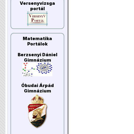
Versenyvizsga
portál
Matematika
Portálok
Berzsenyi Dániel
Gimnázium
Óbudai Árpád
Gimnázium