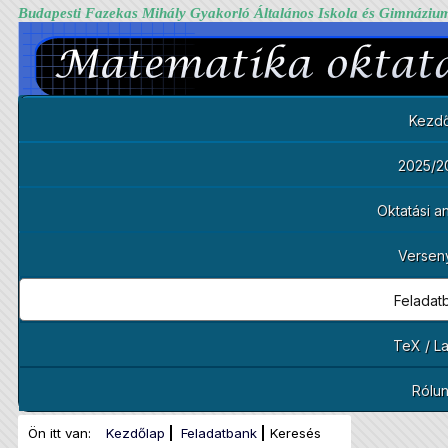
Budapesti Fazekas Mihály Gyakorló Általános Iskola és Gimnáziu
Kezdő
2025/2
Oktatási 
Versen
Feladat
TeX / L
Rólu
Ön itt van:
Kezdőlap
Feladatbank
Keresés