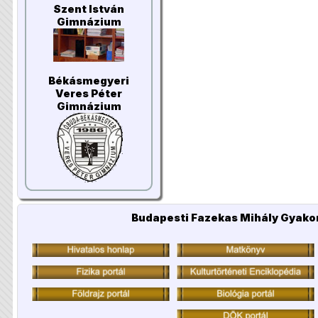
Szent István
Gimnázium
Békásmegyeri
Veres Péter
Gimnázium
Budapesti Fazekas Mihály Gyakor