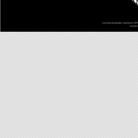
Joomla template: szsnjm4-001 
www.sz