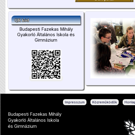
QR kód
Budapesti Fazekas Mihály
Gyakorló Általános Iskola és
Gimnázium
|
|
Impresszum
Közreműködők
Honlap
Budapesti Fazekas Mihály
Gyakorló Általános Iskola
és Gimnázium