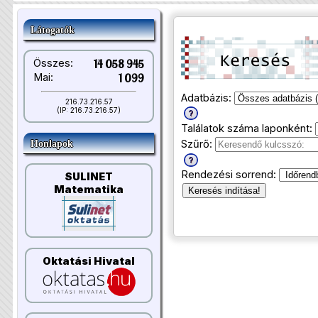
Látogatók
Összes:
14 058 945
Mai:
1 099
Adatbázis:
216.73.216.57
(IP: 216.73.216.57)
Találatok száma laponként:
Szűrő:
Honlapok
Rendezési sorrend:
SULINET
Matematika
Keresés indítása!
Oktatási Hivatal