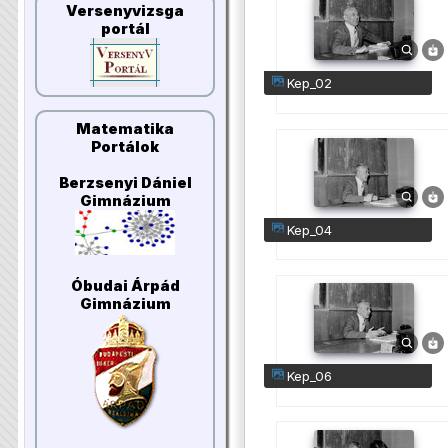
Versenyvizsga
portál
kep_02
Matematika
Portálok
Berzsenyi Dániel
Gimnázium
kep_04
Óbudai Árpád
Gimnázium
kep_06