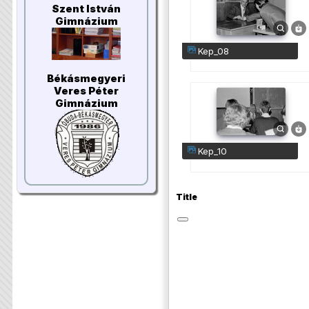
Szent István
Gimnázium
kep_08
Békásmegyeri
Veres Péter
Gimnázium
kep_10
Title