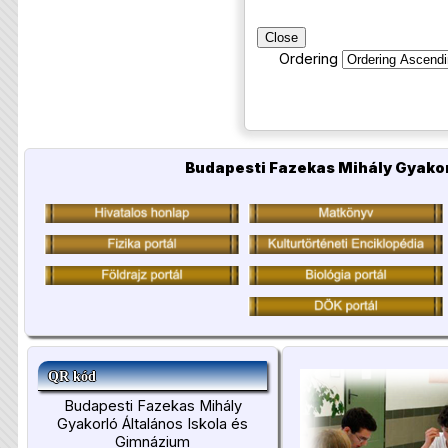
Close
Ordering
Budapesti Fazekas Mihály Gyakor
QR kód
Budapesti Fazekas Mihály
Gyakorló Általános Iskola és
Gimnázium