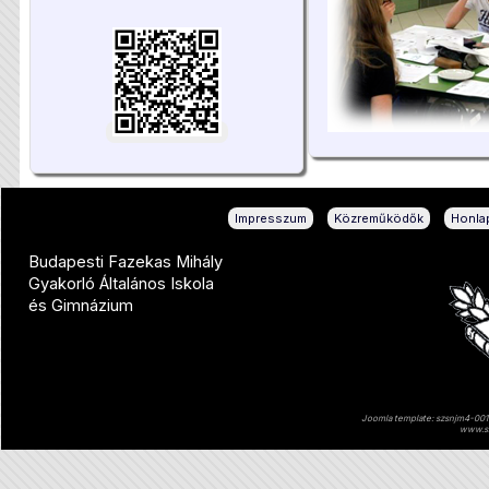
|
|
Impresszum
Közreműködők
Honlap
Budapesti Fazekas Mihály
Gyakorló Általános Iskola
és Gimnázium
Joomla template: szsnjm4-001 
www.sz