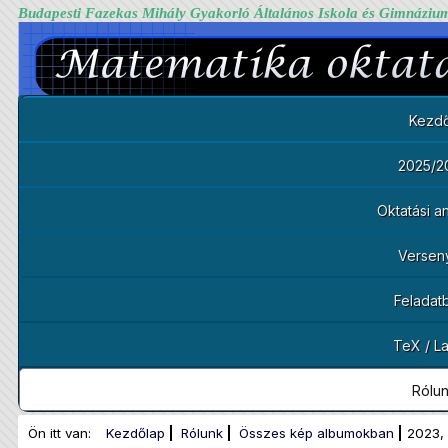
Budapesti Fazekas Mihály Gyakorló Általános Iskola és Gimnáziu
Kezdő
2025/2
Oktatási 
Versen
Feladat
TeX / L
Rólu
Ön itt van:
Kezdőlap
Rólunk
Összes kép albumokban
2023,