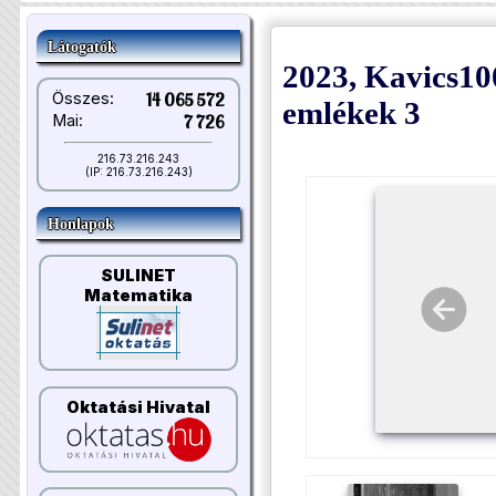
Látogatók
2023, Kavics10
Összes:
14 065 572
emlékek 3
Mai:
7 726
216.73.216.243
(IP: 216.73.216.243)
Honlapok
SULINET
Matematika
Oktatási Hivatal