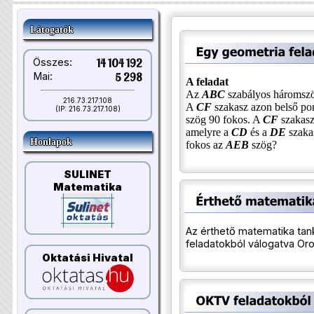
Látogatók
Összes:
14 104 192
Mai:
5 298
A feladat
Az
ABC
szabályos hároms
216.73.217.108
A
CF
szakasz azon belső po
(IP: 216.73.217.108)
szög 90 fokos. A
CF
szakasz
amelyre a
CD
és a
DE
szaka
Honlapok
fokos az
AEB
szög?
SULINET
Matematika
Az érthető matematika ta
feladatokból válogatva Oros
Oktatási Hivatal