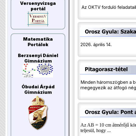
Versenyvizsga
Az OKTV forduló feladatai
portál
Matematika
2026. április 14.
Portálok
Berzsenyi Dániel
Gimnázium
Minden háromszögben a b
Óbudai Árpád
megegyezik az átfogó nég
Gimnázium
Az AB = 10 cm átmérőjű kör
teljesül, hogy ...