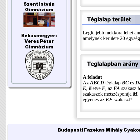
Szent István
Gimnázium
Legfeljebb mekkora lehet ann
Békásmegyeri
amelynek kerülete 20 egysé
Veres Péter
Gimnázium
A feladat
Az
ABCD
téglalap
BC
és
D
E
, illetve
F
, az
FA
szakasz f
szakaszok metszéspontja
M
.
egyenes az
EF
szakaszt?
Budapesti Fazekas Mihály Gyakor