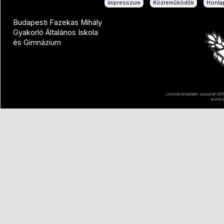
|
|
Impresszum
Közreműködők
Honlap
Budapesti Fazekas Mihály
Gyakorló Általános Iskola
és Gimnázium
Joomla template: szsnjm4-001 
www.sz