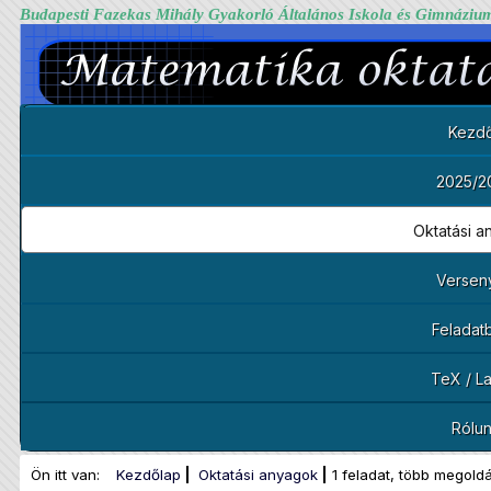
Budapesti Fazekas Mihály Gyakorló Általános Iskola és Gimnáziu
Kezdő
2025/2
Oktatási 
Versen
Feladat
TeX / L
Rólu
Ön itt van:
Kezdőlap
Oktatási anyagok
1 feladat, több megold