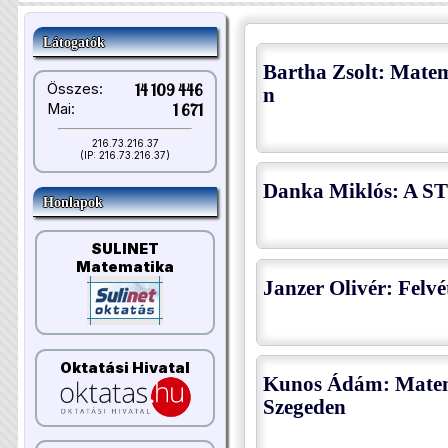
Látogatók
Bartha Zsolt: Mate
Összes:
14 109 446
n
Mai:
1 671
216.73.216.37
(IP: 216.73.216.37)
Danka Miklós: A ST
Honlapok
SULINET
Matematika
Janzer Olivér: Felv
Oktatási Hivatal
Kunos Ádám: Mate
Szegeden