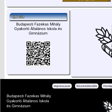
QR kód
Budapesti Fazekas Mihály
Gyakorló Általános Iskola és
Gimnázium
|
|
Impresszum
Közreműködők
Honlap
Budapesti Fazekas Mihály
Gyakorló Általános Iskola
és Gimnázium