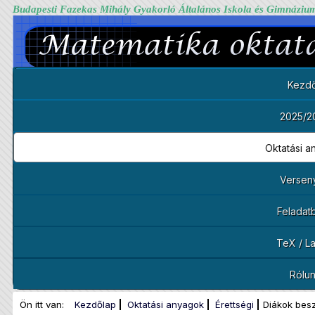
Budapesti Fazekas Mihály Gyakorló Általános Iskola és Gimnáziu
Kezdő
2025/2
Oktatási 
Versen
Feladat
TeX / L
Rólu
Ön itt van:
Kezdőlap
Oktatási anyagok
Érettségi
Diákok bes