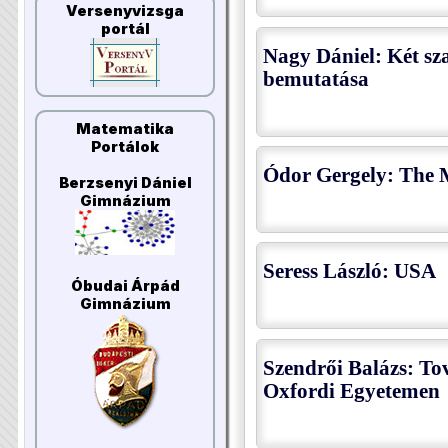
Versenyvizsga
portál
Nagy Dániel: Két s
bemutatása
Matematika
Portálok
Ódor Gergely: The 
Berzsenyi Dániel
Gimnázium
Seress László: USA
Óbudai Árpád
Gimnázium
Szendrői Balázs: To
Oxfordi Egyetemen