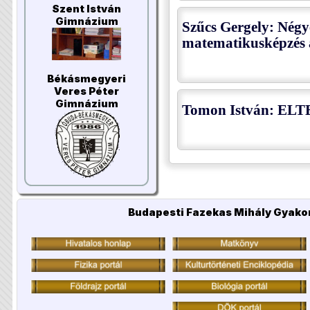
Szent István
Gimnázium
Szűcs Gergely: Négy
matematikusképzés 
Békásmegyeri
Veres Péter
Gimnázium
Tomon István: ELT
Budapesti Fazekas Mihály Gyakor