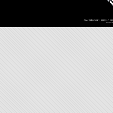
Joomla template: szsnjm4-001 
www.sz