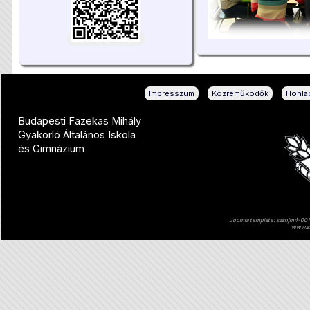
|
|
Impresszum
Közreműködők
Honlap
Budapesti Fazekas Mihály
Gyakorló Általános Iskola
és Gimnázium
Joomla template: szsnjm4-001 
www.sz