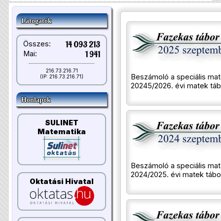
Látogatók
Összes:
14 093 213
Mai:
1 941
216.73.216.71
Beszámoló a speciális mat
(IP: 216.73.216.71)
20245/2026. évi matek táb
Honlapok
SULINET
Matematika
Beszámoló a speciális mat
2024/2025. évi matek tábor
Oktatási Hivatal