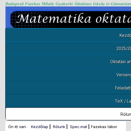
Budapesti Fazekas Mihály Gyakorló Általános Iskola és Gimnáziu
Kezdő
2025/2
Oktatási 
Versen
Feladat
TeX / L
Rólu
Ön itt van:
Kezdőlap
Rólunk
Spec.mat
Fazekas tábor