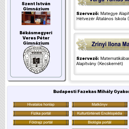
Szent István
Gimnázium
Szervező:
Mategye Alapít
Hétvezér Általános Iskola
Békásmegyeri
Veres Péter
Gimnázium
Szervező:
Matematikába
Alapítvány (Kecskemét)
Budapesti Fazekas Mihály Gyakor