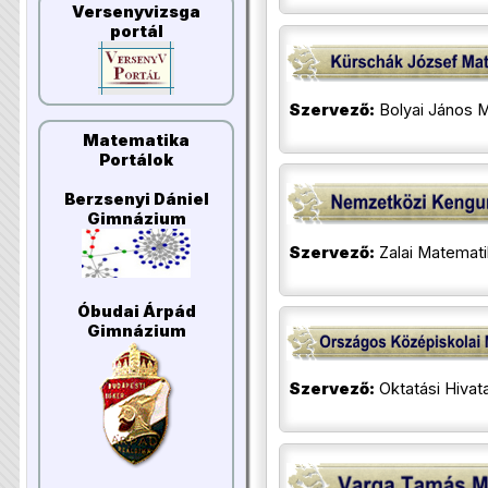
Versenyvizsga
portál
Szervező:
Bolyai János M
Matematika
Portálok
Berzsenyi Dániel
Gimnázium
Szervező:
Zalai Matemati
Óbudai Árpád
Gimnázium
Szervező:
Oktatási Hivata