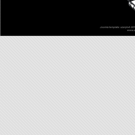
Joomla template: szsnjm4-001 
www.sz