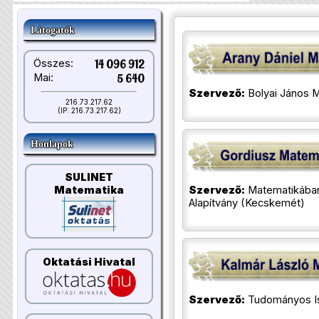
Látogatók
Összes:
14 096 912
Mai:
5 640
Szervező:
Bolyai János M
216.73.217.62
(IP: 216.73.217.62)
Honlapok
SULINET
Szervező:
Matematikába
Matematika
Alapítvány (Kecskemét)
Oktatási Hivatal
Szervező:
Tudományos Ism