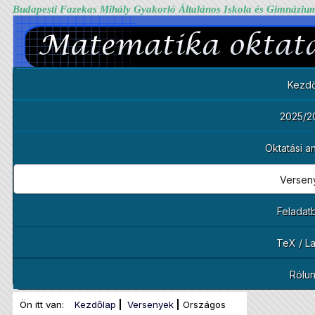
Budapesti Fazekas Mihály Gyakorló Általános Iskola és Gimnáziu
Kezdő
2025/2
Oktatási 
Versen
Feladat
TeX / L
Rólu
Ön itt van:
Kezdőlap
Versenyek
Országos