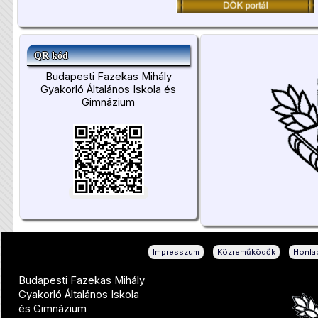
QR kód
Budapesti Fazekas Mihály
Gyakorló Általános Iskola és
Gimnázium
|
|
Impresszum
Közreműködők
Honlap
Budapesti Fazekas Mihály
Gyakorló Általános Iskola
és Gimnázium