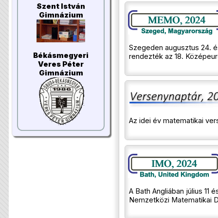
Szent István
Gimnázium
Szegeden augusztus 24. é
Békásmegyeri
rendezték az 18. Középeuró
Veres Péter
Gimnázium
Az idei év matematikai ve
A Bath Angliában július 11 
Nemzetközi Matematikai Di