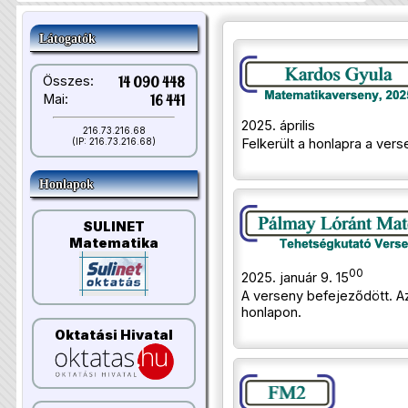
Látogatók
Összes:
14 090 448
Mai:
16 441
2025. április
216.73.216.68
(IP: 216.73.216.68)
Felkerült a honlapra a vers
Honlapok
SULINET
Matematika
00
2025. január 9. 15
A verseny befejeződött. 
honlapon.
Oktatási Hivatal