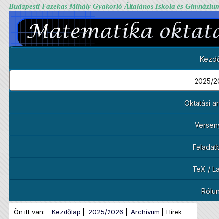
Budapesti Fazekas Mihály Gyakorló Általános Iskola és Gimnáziu
Kezdő
2025/2
Oktatási 
Versen
Feladat
TeX / L
Rólu
Ön itt van:
Kezdőlap
2025/2026
Archívum
Hírek