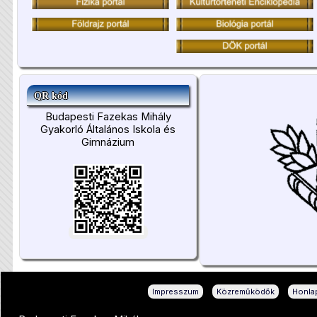
QR kód
Budapesti Fazekas Mihály
Gyakorló Általános Iskola és
Gimnázium
|
|
Impresszum
Közreműködők
Honlap