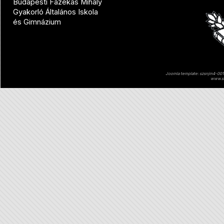
Budapesti Fazekas Mihály
Gyakorló Általános Iskola
és Gimnázium
Joomla template: szsnjm4-001 
www.sz