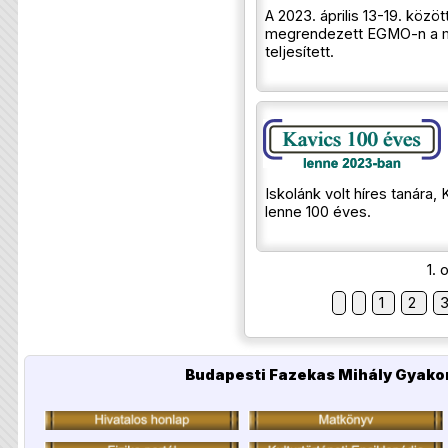
A 2023. április 13-19. közö
megrendezett EGMO-n a 
teljesített.
Iskolánk volt híres tanára,
lenne 100 éves.
1. 
1
2
Budapesti Fazekas Mihály Gyakor