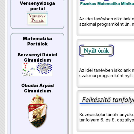
Versenyvizsga
portál
Az idei tanévben iskolán
szakmai programként ún. m
Matematika
Portálok
Berzsenyi Dániel
Gimnázium
Az idei tanévben iskolán
szakmai programként nyílt 
Óbudai Árpád
Gimnázium
Középiskolai tanulmányokra
tanfolyam 6. és 8. osztál