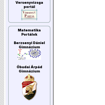
Versenyvizsga
portál
Matematika
Portálok
Berzsenyi Dániel
Gimnázium
Óbudai Árpád
Gimnázium