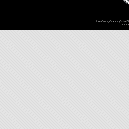
Joomla template: szsnjm4-001 
www.sz