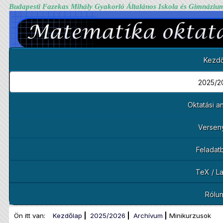
Budapesti Fazekas Mihály Gyakorló Általános Iskola és Gimnáziu
Kezdő
2025/2
Oktatási 
Versen
Feladat
TeX / L
Rólu
Ön itt van:
Kezdőlap
2025/2026
Archívum
Minikurzusok