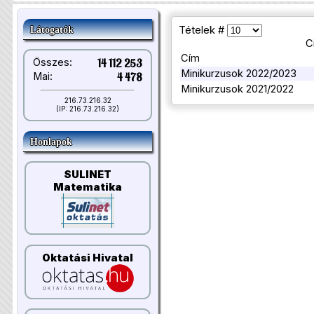
Tételek #
Látogatók
C
Cím
Összes:
14 112 253
Minikurzusok 2022/2023
Mai:
4 478
Minikurzusok 2021/2022
216.73.216.32
(IP: 216.73.216.32)
Honlapok
SULINET
Matematika
Oktatási Hivatal