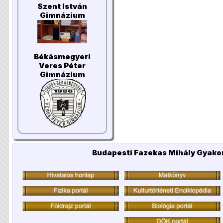
Szent István
Gimnázium
Békásmegyeri
Veres Péter
Gimnázium
Budapesti Fazekas Mihály Gyakor