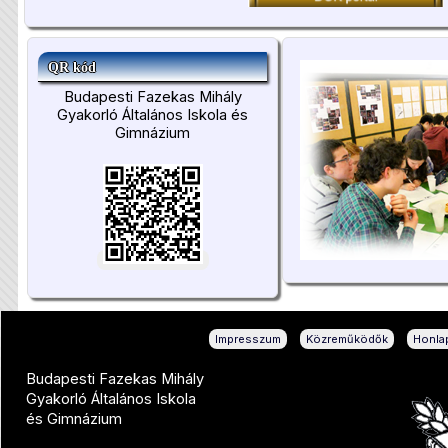
QR kód
Budapesti Fazekas Mihály
Gyakorló Általános Iskola és
Gimnázium
|
|
Impresszum
Közreműködők
Honlap
Budapesti Fazekas Mihály
Gyakorló Általános Iskola
és Gimnázium