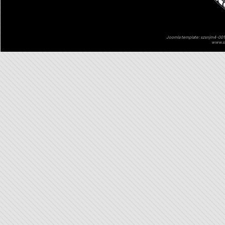
Joomla template: szsnjm4-001 
www.sz