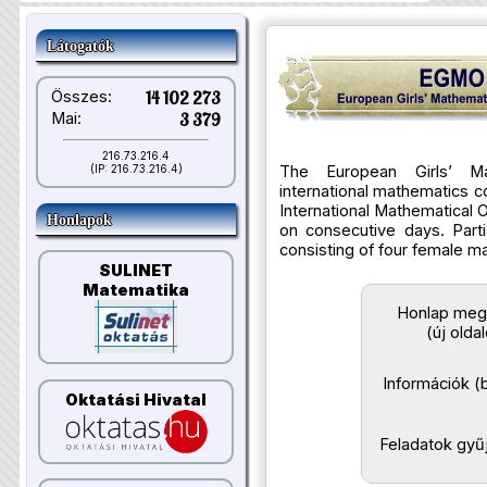
Látogatók
Összes:
14 102 273
Mai:
3 379
216.73.216.4
The European Girls’ Ma
(IP: 216.73.216.4)
international mathematics co
International Mathematical 
Honlapok
on consecutive days. Part
consisting of four female m
SULINET
Matematika
Honlap meg
(új olda
Információk (b
Oktatási Hivatal
Feladatok gy