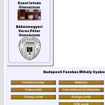
Szent István
Gimnázium
Békásmegyeri
Veres Péter
Gimnázium
Budapesti Fazekas Mihály Gyakor