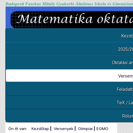
Budapesti Fazekas Mihály Gyakorló Általános Iskola és Gimnáziu
Kezdő
2025/2
Oktatási 
Versen
Feladat
TeX / L
Rólu
Ön itt van:
Kezdőlap
Versenyek
Olimpiai
EGMO