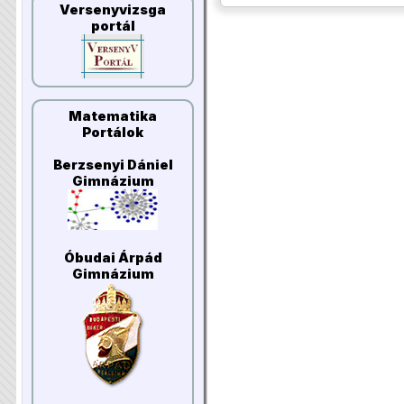
Versenyvizsga
portál
Matematika
Portálok
Berzsenyi Dániel
Gimnázium
Óbudai Árpád
Gimnázium