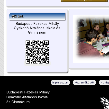
QR kód
Budapesti Fazekas Mihály
Gyakorló Általános Iskola és
Gimnázium
|
|
Impresszum
Közreműködők
Honlap
Budapesti Fazekas Mihály
Gyakorló Általános Iskola
és Gimnázium