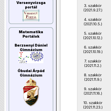
Versenyvizsga
3. szakkör
portál
(2021.9.27.)
4. szakkör
(2021.10.5.)
Matematika
5. szakkör
Portálok
(2021.10.12.)
Berzsenyi Dániel
6. szakkör
Gimnázium
(2021.10.19.)
7. szakkör
(2021.11.2.)
Óbudai Árpád
8. szakkör
Gimnázium
(2021.11.9.)
9. szakkör
(2021.11.16.)
10. szakkör
(2021.11.23.)