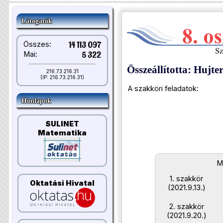
Látogatók
Összes:
14 113 097
Mai:
5 322
Összeállította: Hujte
216.73.216.31
(IP: 216.73.216.31)
A szakköri feladatok:
Honlapok
SULINET
Matematika
Me
1. szakkör
Oktatási Hivatal
(2021.9.13.)
2. szakkör
(2021.9.20.)