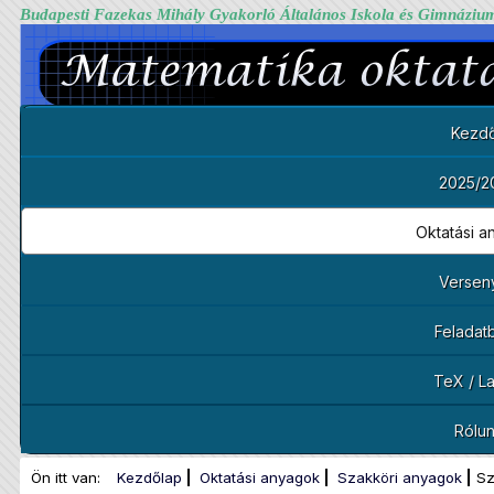
Budapesti Fazekas Mihály Gyakorló Általános Iskola és Gimnáziu
Kezdő
2025/2
Oktatási 
Versen
Feladat
TeX / L
Rólu
Ön itt van:
Kezdőlap
Oktatási anyagok
Szakköri anyagok
Sz