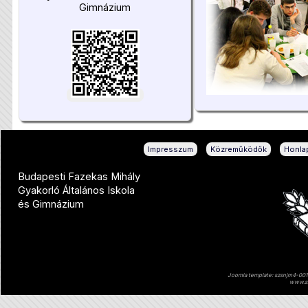
Gimnázium
|
|
Impresszum
Közreműködők
Honlap
Budapesti Fazekas Mihály
Gyakorló Általános Iskola
és Gimnázium
Joomla template: szsnjm4-001 
www.sz