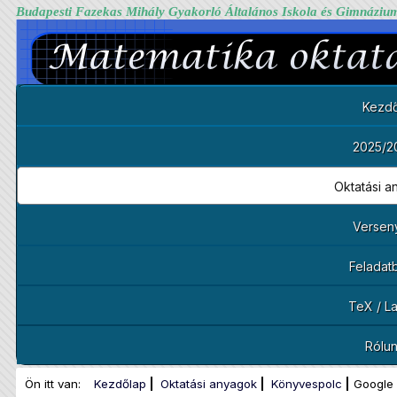
Budapesti Fazekas Mihály Gyakorló Általános Iskola és Gimnáziu
Kezdő
2025/2
Oktatási 
Versen
Feladat
TeX / L
Rólu
Ön itt van:
Kezdőlap
Oktatási anyagok
Könyvespolc
Google