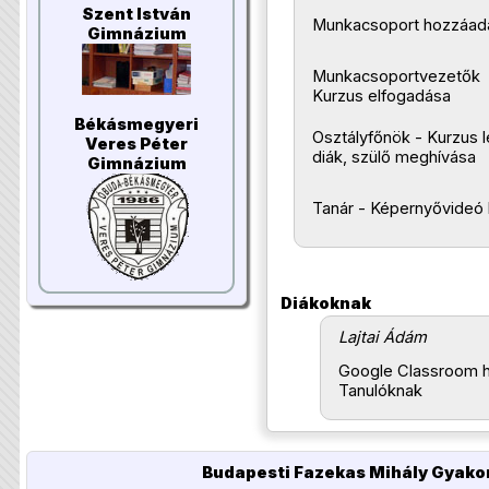
Szent István
Munkacsoport hozzáadá
Gimnázium
Munkacsoportvezetők
Kurzus elfogadása
Békásmegyeri
Osztályfőnök - Kurzus 
Veres Péter
diák, szülő meghívása
Gimnázium
Tanár - Képernyővideó 
Diákoknak
Lajtai Ádám
Google Classroom h
Tanulóknak
Budapesti Fazekas Mihály Gyakor