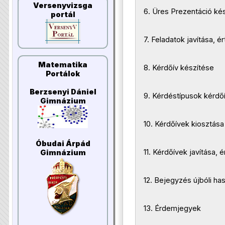
Versenyvizsga
6. Üres Prezentáció ké
portál
7. Feladatok javítása, é
Matematika
8. Kérdőív készítése
Portálok
Berzsenyi Dániel
9. Kérdéstípusok kérdő
Gimnázium
10. Kérdőívek kiosztása
Óbudai Árpád
11. Kérdőívek javítása, 
Gimnázium
12. Bejegyzés újbóli ha
13. Érdemjegyek