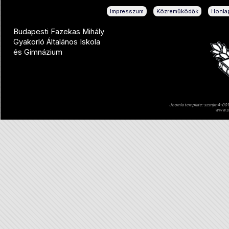
|
|
Impresszum
Közreműködők
Honlap
Budapesti Fazekas Mihály
Gyakorló Általános Iskola
és Gimnázium
Joomla template: szsnjm4-001 
www.sz