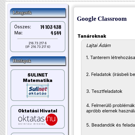
Látogatók
Google Classroom
Összes:
14 103 438
Mai:
4 544
Tanároknak
216.73.217.6
Lajtai Ádám
(IP: 216.73.217.6)
1. Tanterem létrehozás
Honlapok
2. Feladatok (írásbeli 
SULINET
Matematika
3. Tesztfeladatok
4. Felmerülő problémák
Oktatási Hivatal
apróbb elemek használ
5. Beadandók és felada