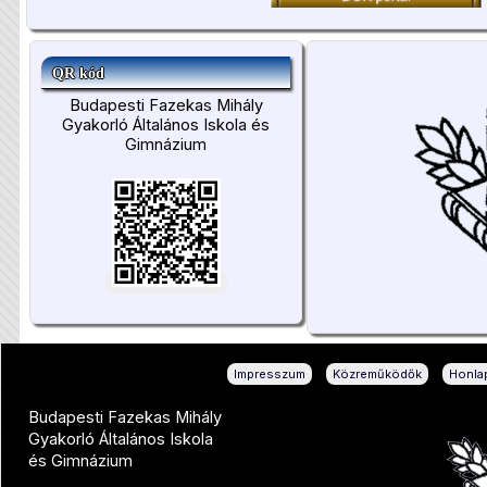
QR kód
Budapesti Fazekas Mihály
Gyakorló Általános Iskola és
Gimnázium
|
|
Impresszum
Közreműködők
Honlap
Budapesti Fazekas Mihály
Gyakorló Általános Iskola
és Gimnázium