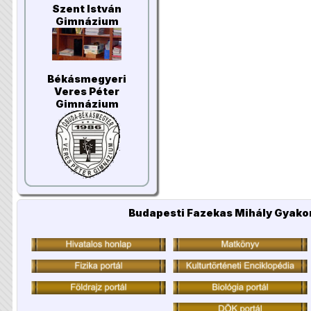
Szent István
Gimnázium
Békásmegyeri
Veres Péter
Gimnázium
Budapesti Fazekas Mihály Gyakor