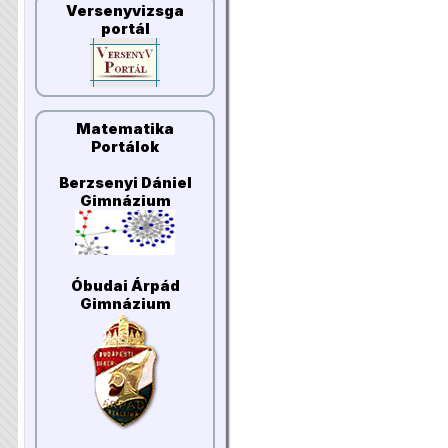
Versenyvizsga
portál
Matematika
Portálok
Berzsenyi Dániel
Gimnázium
Óbudai Árpád
Gimnázium