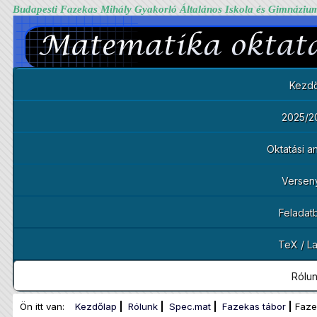
Budapesti Fazekas Mihály Gyakorló Általános Iskola és Gimnáziu
Kezdő
2025/2
Oktatási 
Versen
Feladat
TeX / L
Rólu
Ön itt van:
Kezdőlap
Rólunk
Spec.mat
Fazekas tábor
Faze