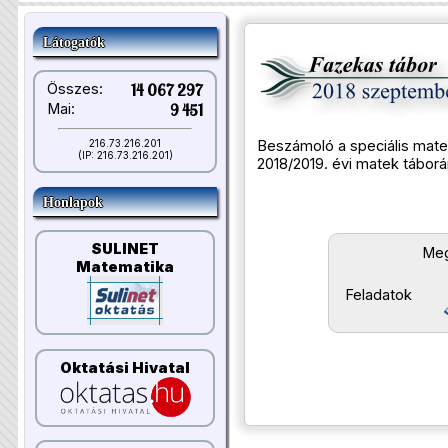
Látogatók
Összes:
14 067 297
Mai:
9 451
Beszámoló a speciális mate
216.73.216.201
(IP: 216.73.216.201)
2018/2019. évi matek táborár
Honlapok
SULINET
Meg
Matematika
Feladatok
Oktatási Hivatal