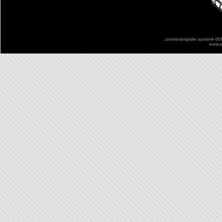
Joomla template: szsnjm4-001 
www.sz