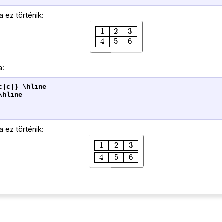
a ez történik:
a:
c|c|} \hline
\hline
a ez történik: