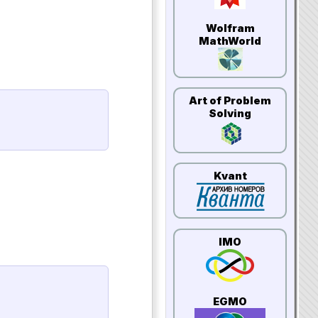
Wolfram
MathWorld
Art of Problem
Solving
Kvant
IMO
EGMO