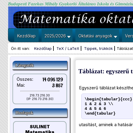
Budapesti Fazekas Mihály Gyakorló Általános Iskola és Gimnázi
Kezdőlap
2025/2026
Oktatási anyagok
Ver
Ön itt van:
Kezdőlap
TeX / LaTeX
Tippek, trükkök
Táblázat
Látogatók
Táblázat: egyszerű 
Összes:
14 095 129
Mai:
3 857
Egyszerű táblázat készít
216.73.216.30
\begin{tabular}{ccc}
(IP: 216.73.216.30)
1 & 2 & 3 \\
4 & 5 & 6
Honlapok
\end{tabular}
utasítást, aminek a hatásár
SULINET
Matematika