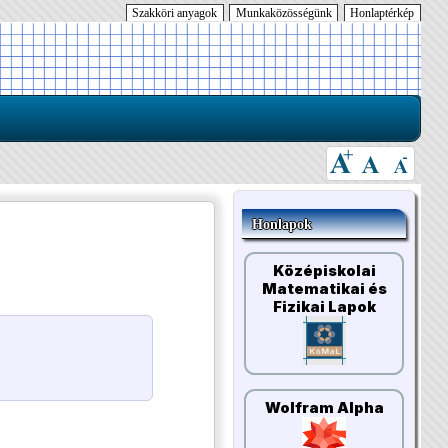
Szakköri anyagok
Munkaközösségünk
Honlaptérkép
Honlapok
Középiskolai
Matematikai és
Fizikai Lapok
Wolfram Alpha