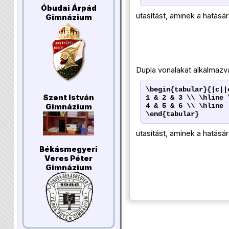
Óbudai Árpád
utasítást, aminek a hatásár
Gimnázium
Dupla vonalakat alkalmazv
\begin{tabular}{|c||
Szent István
1 & 2 & 3 \\ \hline 
4 & 5 & 6 \\ \hline
Gimnázium
\end{tabular}
utasítást, aminek a hatásár
Békásmegyeri
Veres Péter
Gimnázium