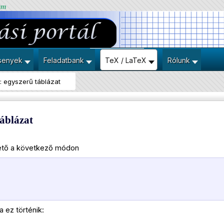
um
senyek
Feladatbank
TeX / LaTeX
Rólunk
: egyszerű táblázat
táblázat
hető a következő módon
a ez történik: