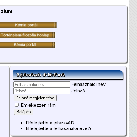
ázium
Bejelentkezés cikkíróknak
Felhasználói név
Jelszó
Jelszó megjelenítése
Emlékezzen rám
Belépés
Elfelejtette a jelszavát?
Elfelejtette a felhasználónevét?