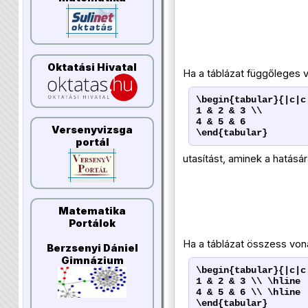
Oktatási Hivatal
Ha a táblázat függőleges v
\begin{tabular}{|c|c
1 & 2 & 3 \\
4 & 5 & 6
Versenyvizsga
\end{tabular}
portál
utasítást, aminek a hatásár
Matematika
Portálok
Ha a táblázat összess von
Berzsenyi Dániel
Gimnázium
\begin{tabular}{|c|c
1 & 2 & 3 \\ \hline
4 & 5 & 6 \\ \hline
\end{tabular}