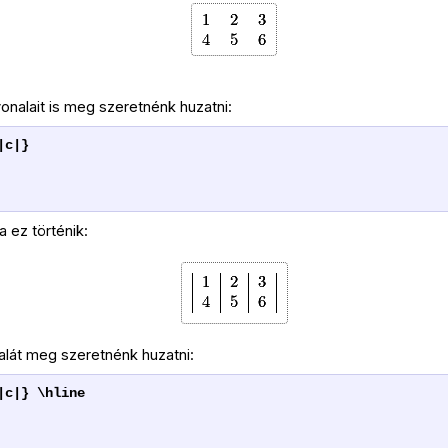
onalait is meg szeretnénk huzatni:
|c|}
a ez történik:
alát meg szeretnénk huzatni:
|c|} \hline