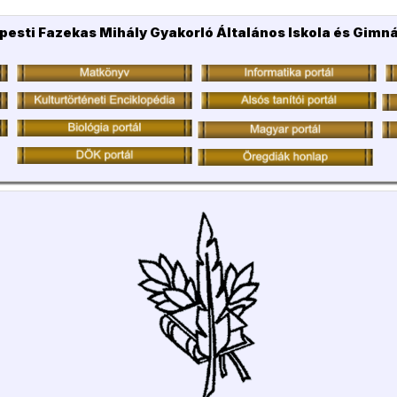
pesti Fazekas Mihály Gyakorló Általános Iskola és Gimn