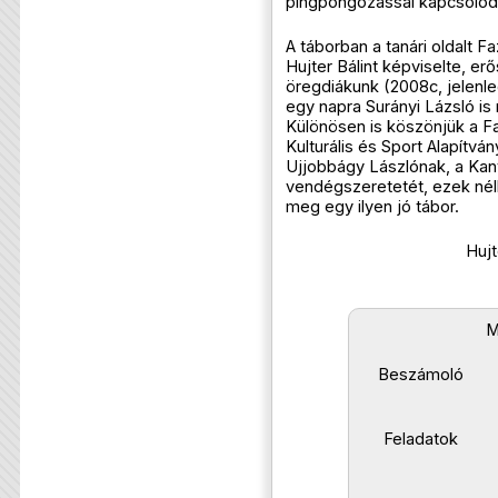
pingpongozással kapcsolódh
A táborban a tanári oldalt 
Hujter Bálint képviselte, er
öregdiákunk (2008c, jelenleg
egy napra Surányi Lázsló is
Különösen is köszönjük a Fa
Kulturális és Sport Alapítván
Ujjobbágy Lászlónak, a Kan
vendégszeretetét, ezek nélk
meg egy ilyen jó tábor.
Hujt
M
Beszámoló
Feladatok