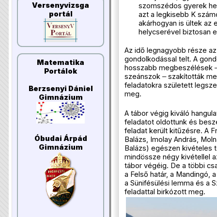
Versenyvizsga
szomszédos gyerek hel
portál
azt a legkisebb K számo
akárhogyan is ültek az e
helycserével biztosan el
Az idő legnagyobb része az
gondolkodással telt. A gon
Matematika
hosszabb megbeszélések ‒ tá
Portálok
szeánszok ‒ szakították m
feladatokra született legsz
Berzsenyi Dániel
meg.
Gimnázium
A tábor végig kiváló hangul
feladatot oldottunk és bes
feladat került kitűzésre. A 
Óbudai Árpád
Balázs, Imolay András, Mol
Gimnázium
Balázs) egészen kivételes te
mindössze négy kivétellel 
tábor végéig. De a többi csap
a Felső határ, a Mandingó, a
a Sünifésülési lemma és a S
feladattal birkózott meg.