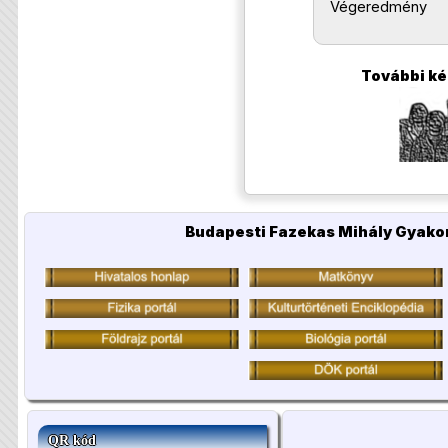
Végeredmény
További kép
Budapesti Fazekas Mihály Gyakor
QR kód