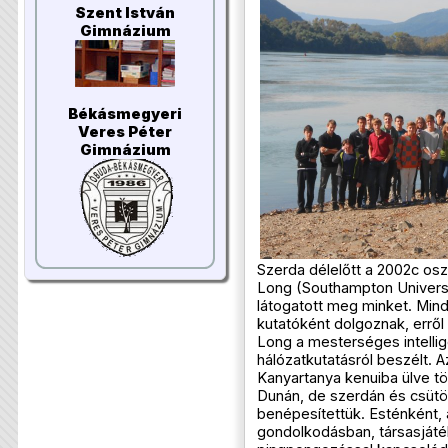
Szent István
Gimnázium
Békásmegyeri
Veres Péter
Gimnázium
Szerda délelőtt a 2002c osz
Long (Southampton Universit
látogatott meg minket. Min
kutatóként dolgoznak, erről 
Long a mesterséges intellige
hálózatkutatásról beszélt. 
Kanyartanya kenuiba ülve tö
Dunán, de szerdán és csütör
benépesítettük. Esténként, a
gondolkodásban, társasjáték