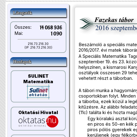
Látogatók
Összes:
14 058 936
Mai:
1 090
Beszámoló a speciális mate
216.73.216.30
(IP: 216.73.216.30)
2016/2017. évi matek táborár
A Speciális Matematika Tago
szeptember 19. és 23. közöt
Honlapok
helyszínen, a kismarosi Kany
osztályok összesen 29 tehe
SULINET
vehetett részt a táborban.
Matematika
A tábori munka a hagyomán
csoportokban folyt. Minden 
a táborba, ezek közül a le
kitűzésre. Az alábbi feladat
Oktatási Hivatal
(11c) találta ki és hozta mag
Egy köralakú asztal kör
en piros és 50-en kék p
piros pólós gyerekek e
kerüljenek (egy félkör