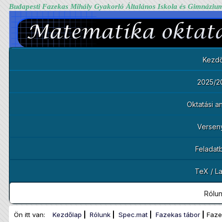
Budapesti Fazekas Mihály Gyakorló Általános Iskola és Gimnáziu
Kezdő
2025/2
Oktatási 
Versen
Feladat
TeX / L
Rólu
Ön itt van:
Kezdőlap
Rólunk
Spec.mat
Fazekas tábor
Faze