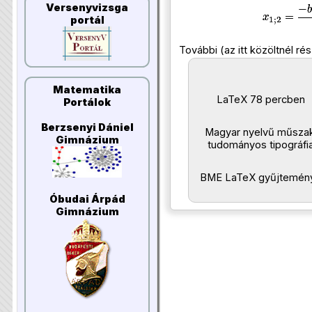
Versenyvizsga
portál
További (az itt közöltnél ré
Matematika
LaTeX 78 percben
Portálok
Berzsenyi Dániel
Magyar nyelvű műszak
Gimnázium
tudományos tipográfi
BME LaTeX gyűjtemén
Óbudai Árpád
Gimnázium