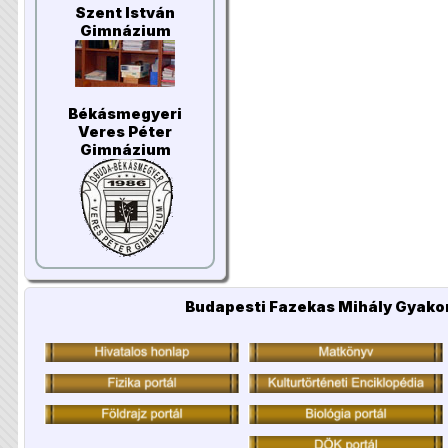
Szent István
Gimnázium
Békásmegyeri
Veres Péter
Gimnázium
Budapesti Fazekas Mihály Gyakor