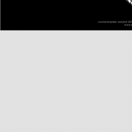
Joomla template: szsnjm4-001 
www.sz