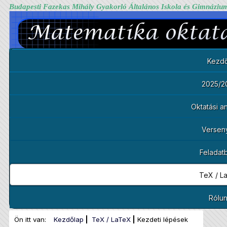
Budapesti Fazekas Mihály Gyakorló Általános Iskola és Gimnáziu
Kezdő
2025/2
Oktatási 
Versen
Feladat
TeX / L
Rólu
Ön itt van:
Kezdőlap
TeX / LaTeX
Kezdeti lépések