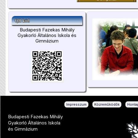
QR kód
Budapesti Fazekas Mihály
Gyakorló Általános Iskola és
Gimnázium
|
|
Impresszum
Közreműködők
Honlap
Budapesti Fazekas Mihály
Gyakorló Általános Iskola
és Gimnázium