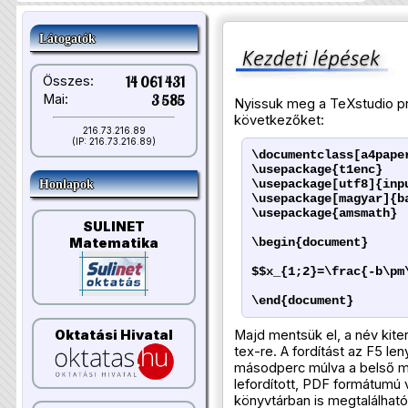
Látogatók
Összes:
14 061 431
Mai:
3 585
Nyissuk meg a TeXstudio pro
következőket:
216.73.216.89
(IP: 216.73.216.89)
\documentclass[a4pape
\usepackage{t1enc}
\usepackage[utf8]{inp
Honlapok
\usepackage[magyar]{b
\usepackage{amsmath}
SULINET
\begin{document}
Matematika
$$x_{1;2}=\frac{-b\pm
\end{document}
Oktatási Hivatal
Majd mentsük el, a név kit
tex-re. A fordítást az F5 l
másodperc múlva a belső me
lefordított, PDF formátumú
könyvtárban is megtalálható