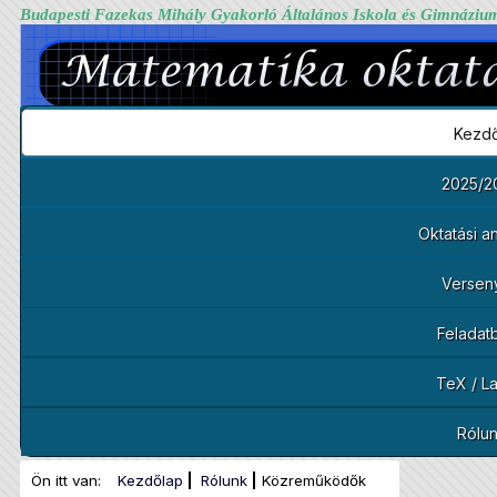
Budapesti Fazekas Mihály Gyakorló Általános Iskola és Gimnáziu
Kezdő
2025/2
Oktatási 
Versen
Feladat
TeX / L
Rólu
Ön itt van:
Kezdőlap
Rólunk
Közreműködők