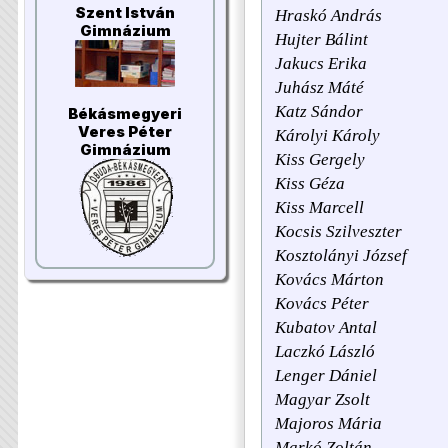
Szent István
Hraskó András
Gimnázium
Hujter Bálint
Jakucs Erika
Juhász Máté
Katz Sándor
Békásmegyeri
Veres Péter
Károlyi Károly
Gimnázium
Kiss Gergely
Kiss Géza
Kiss Marcell
Kocsis Szilveszter
Kosztolányi József
Kovács Márton
Kovács Péter
Kubatov Antal
Laczkó László
Lenger Dániel
Magyar Zsolt
Majoros Mária
Markó Zoltán