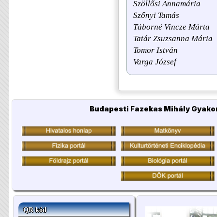
Szöllősi Annamária
Szőnyi Tamás
Táborné Vincze Márta
Tatár Zsuzsanna Mária
Tomor István
Varga József
Budapesti Fazekas Mihály Gyakor
QR kód