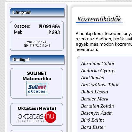
Látogatók
Összes:
14 093 665
Mai:
2 393
A honlap készítésében, an
szerkesztésében, hibák jav
216.73.217.24
egyéb más módon közremű
(IP: 216.73.217.24)
névsorban:
Honlapok
Ábrahám Gábor
Andorka György
SULINET
Árki Tamás
Matematika
Árokszállási Tibor
Babai László
Bender Márk
Bertalan Zoltán
Oktatási Hivatal
Besenyei Ádám
Bíró Bálint
Bora Eszter