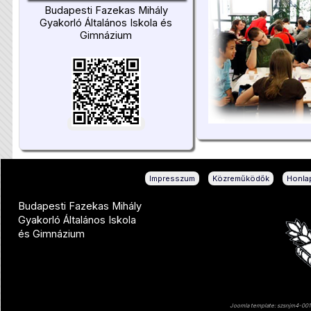
Budapesti Fazekas Mihály
Gyakorló Általános Iskola és
Gimnázium
|
|
Impresszum
Közreműködők
Honlap
Budapesti Fazekas Mihály
Gyakorló Általános Iskola
és Gimnázium
Joomla template: szsnjm4-001 