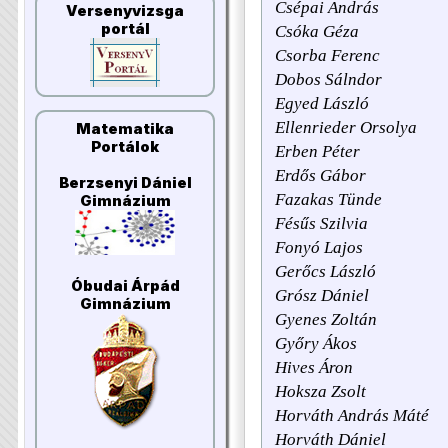
Csépai András
Versenyvizsga
portál
Csóka Géza
Csorba Ferenc
Dobos Sálndor
Egyed László
Ellenrieder Orsolya
Matematika
Portálok
Erben Péter
Erdős Gábor
Berzsenyi Dániel
Fazakas Tünde
Gimnázium
Fésűs Szilvia
Fonyó Lajos
Gerőcs László
Óbudai Árpád
Grósz Dániel
Gimnázium
Gyenes Zoltán
Győry Ákos
Hives Áron
Hoksza Zsolt
Horváth András Máté
Horváth Dániel