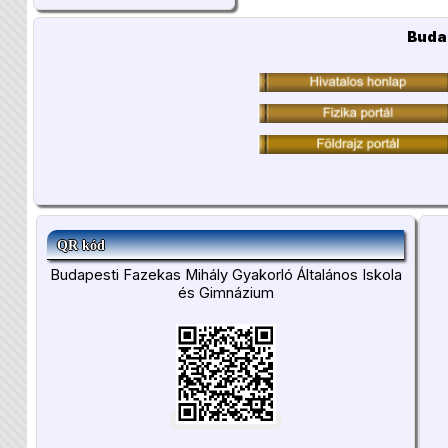
Buda
QR kód
Budapesti Fazekas Mihály Gyakorló Általános Iskola
és Gimnázium