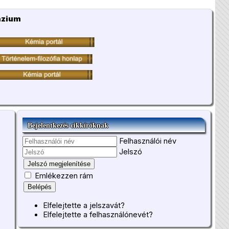
ázium
Bejelentkezés cikkíróknak
Felhasználói név
Jelszó
Jelszó megjelenítése
Emlékezzen rám
Belépés
Elfelejtette a jelszavát?
Elfelejtette a felhasználónevét?