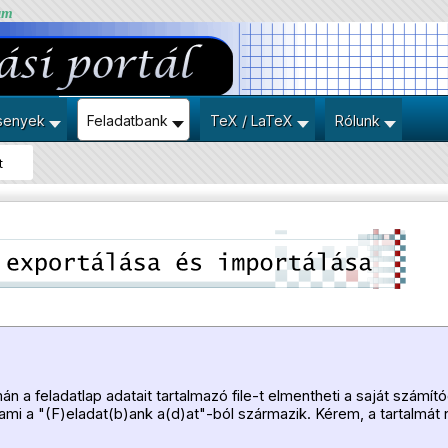
um
senyek
Feladatbank
TeX / LaTeX
Rólunk
t
n a feladatlap adatait tartalmazó file-t elmentheti a saját számító
 ami a "(F)eladat(b)ank a(d)at"-ból származik. Kérem, a tartalmát