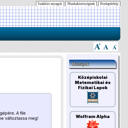
Szakköri anyagok
Munkaközösségünk
Honlaptérkép
Honlapok
Középiskolai
Matematikai és
Fizikai Lapok
gépére. A file
Wolfram Alpha
 ne változtassa meg!