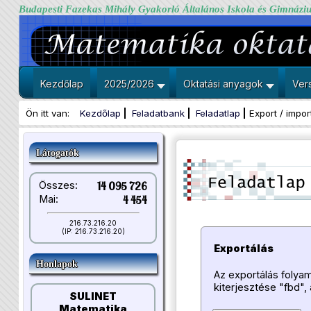
Budapesti Fazekas Mihály Gyakorló Általános Iskola és Gimnázi
Kezdőlap
2025/2026
Oktatási anyagok
Ver
Ön itt van:
Kezdőlap
Feladatbank
Feladatlap
Export / impor
Látogatók
Összes:
14 095 726
Mai:
4 454
216.73.216.20
(IP: 216.73.216.20)
Exportálás
Honlapok
Az exportálás folyamá
kiterjesztése "fbd",
SULINET
Matematika