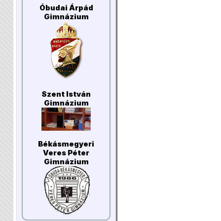
Óbudai Árpád
Gimnázium
Szent István
Gimnázium
Békásmegyeri
Veres Péter
Gimnázium