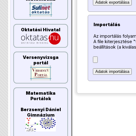
Importálás
Oktatási Hivatal
Az importálás folyam
A file kiterjesztése
beállítások (a kivála
Versenyvizsga
portál
Matematika
Portálok
Berzsenyi Dániel
Gimnázium