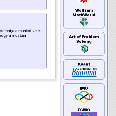
Wolfram
MathWorld
ytathatja a munkát vele.
 hogy a mostani
Art of Problem
Solving
Kvant
IMO
EGMO