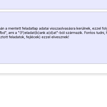
án a mentett feladatlap adatai visszaolvasásra kerülnek, ezzel fol
 "fbd", ami a "(F)eladat(b)ank a(d)at"-ból származik. Fontos tudni,
sztott feladatok, fejlécek) ezzel elvesznek!