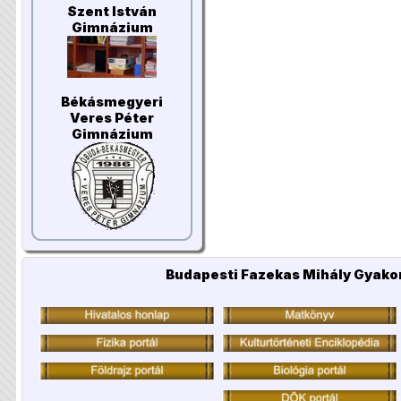
Szent István
Gimnázium
Békásmegyeri
Veres Péter
Gimnázium
Budapesti Fazekas Mihály Gyakor