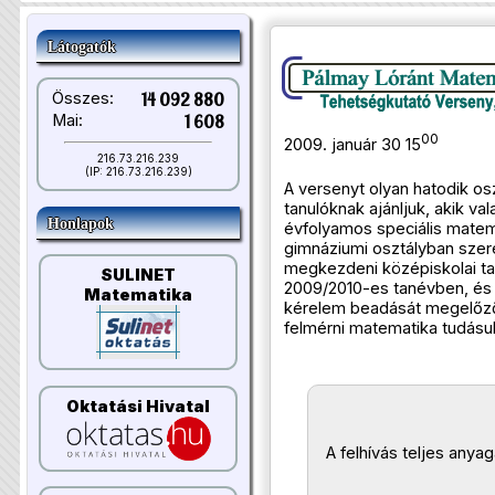
Látogatók
Összes:
14 092 880
Mai:
1 608
00
2009. január 30 15
216.73.216.239
(IP: 216.73.216.239)
A versenyt olyan hatodik os
tanulóknak ajánljuk, akik va
Honlapok
évfolyamos speciális matem
gimnáziumi osztályban szer
megkezdeni középiskolai ta
SULINET
2009/2010-es tanévben, és a
Matematika
kérelem beadását megelőz
felmérni matematika tudásuk
Oktatási Hivatal
A felhívás teljes anyag