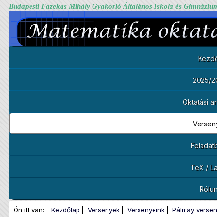
Budapesti Fazekas Mihály Gyakorló Általános Iskola és Gimnáziu
Kezdő
2025/2
Oktatási 
Versen
Feladat
TeX / L
Rólu
Ön itt van:
Kezdőlap
Versenyek
Versenyeink
Pálmay versen