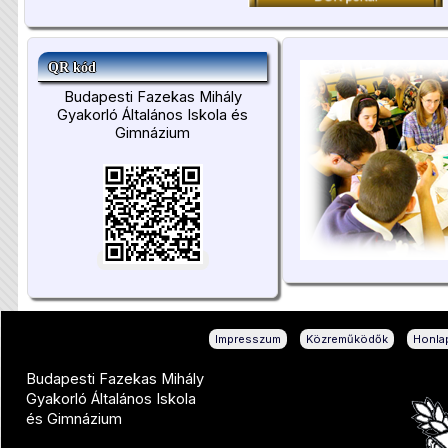
QR kód
Budapesti Fazekas Mihály
Gyakorló Általános Iskola és
Gimnázium
|
|
Impresszum
Közreműködők
Honlap
Budapesti Fazekas Mihály
Gyakorló Általános Iskola
és Gimnázium