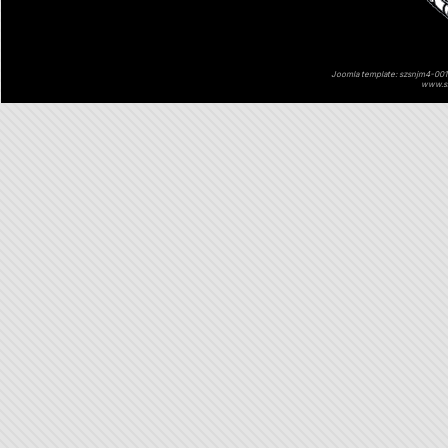
Joomla template: szsnjm4-001 
www.sz