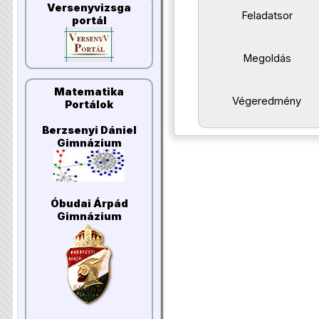
Versenyvizsga
Feladatsor
portál
Megoldás
Matematika
Végeredmény
Portálok
Berzsenyi Dániel
Gimnázium
Óbudai Árpád
Gimnázium