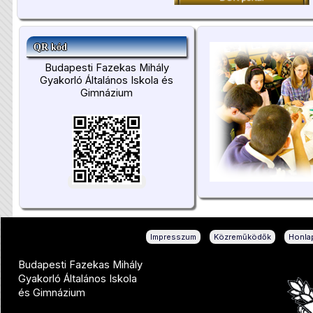
QR kód
Budapesti Fazekas Mihály
Gyakorló Általános Iskola és
Gimnázium
|
|
Impresszum
Közreműködők
Honlap
Budapesti Fazekas Mihály
Gyakorló Általános Iskola
és Gimnázium