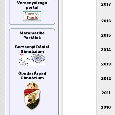
Versenyvizsga
2017
portál
2016
Matematika
2015
Portálok
Berzsenyi Dániel
2014
Gimnázium
2013
Óbudai Árpád
Gimnázium
2012
2011
2010