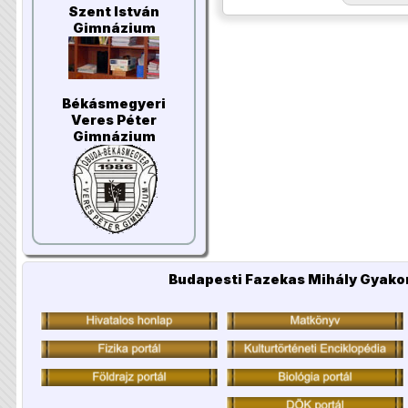
Szent István
Gimnázium
Békásmegyeri
Veres Péter
Gimnázium
Budapesti Fazekas Mihály Gyakor