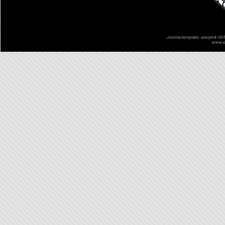
Joomla template: szsnjm4-001 
www.sz