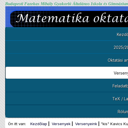
Budapesti Fazekas Mihály Gyakorló Általános Iskola és Gimnáziu
Kezdő
2025/2
Oktatási 
Versen
Feladat
TeX / L
Rólu
Ön itt van:
Kezdőlap
Versenyek
Versenyeink
"kis" Kavics K