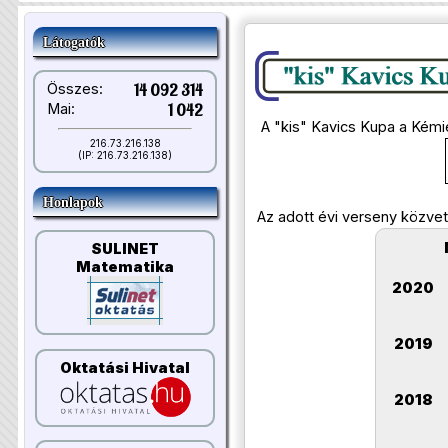
Látogatók
Összes:
14 092 314
Mai:
1 042
A "kis" Kavics Kupa a Kémie
216.73.216.138
(IP: 216.73.216.138)
Honlapok
Az adott évi verseny közvet
SULINET
Matematika
2020
2019
Oktatási Hivatal
2018