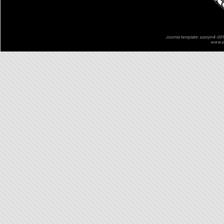
Joomla template: szsnjm4-001 
www.sz