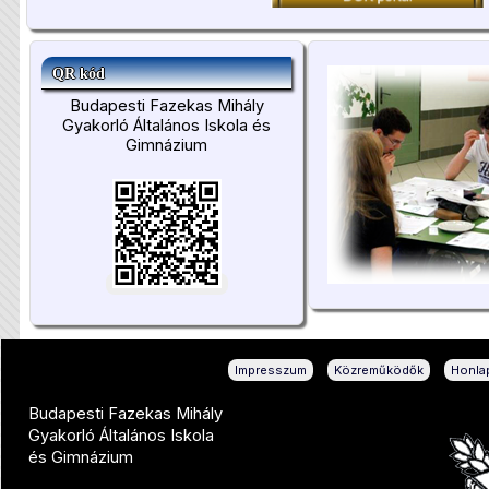
QR kód
Budapesti Fazekas Mihály
Gyakorló Általános Iskola és
Gimnázium
|
|
Impresszum
Közreműködők
Honlap
Budapesti Fazekas Mihály
Gyakorló Általános Iskola
és Gimnázium