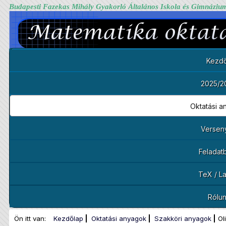
Budapesti Fazekas Mihály Gyakorló Általános Iskola és Gimnáziu
Kezdő
2025/2
Oktatási 
Versen
Feladat
TeX / L
Rólu
Ön itt van:
Kezdőlap
Oktatási anyagok
Szakköri anyagok
Ol