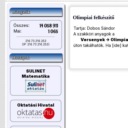
Látogatók
Olimpiai felkészítő
Összes:
14 058 911
Tartja: Dobos Sándor
Mai:
1 065
A szakköri anyagok a
Versenyek -> Olimpiai
216.73.216.253
(IP: 216.73.216.253)
úton takálhatók. Ha [
ide
] ka
Honlapok
SULINET
Matematika
Oktatási Hivatal