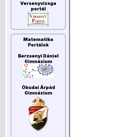
Versenyvizsga
portál
Matematika
Portálok
Berzsenyi Dániel
Gimnázium
Óbudai Árpád
Gimnázium