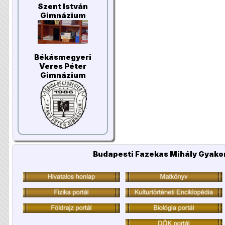
Szent István
Gimnázium
Békásmegyeri
Veres Péter
Gimnázium
Budapesti Fazekas Mihály Gyakor