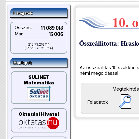
Látogatók
Összes:
14 089 013
Mai:
15 006
Összeállította: Hras
216.73.216.114
(IP: 216.73.216.114)
Honlapok
Az összeállítás 10 szakköri s
némi megoldással
SULINET
Matematika
Megtekintés
Feladatok
Oktatási Hivatal