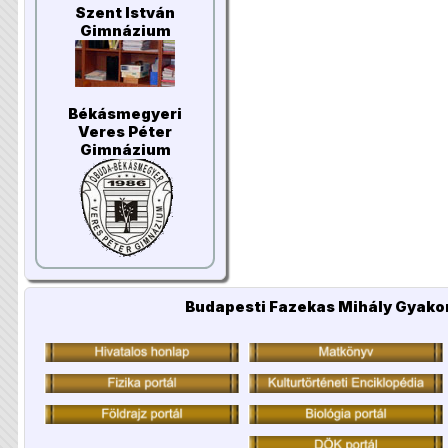
Szent István
Gimnázium
Békásmegyeri
Veres Péter
Gimnázium
Budapesti Fazekas Mihály Gyakor