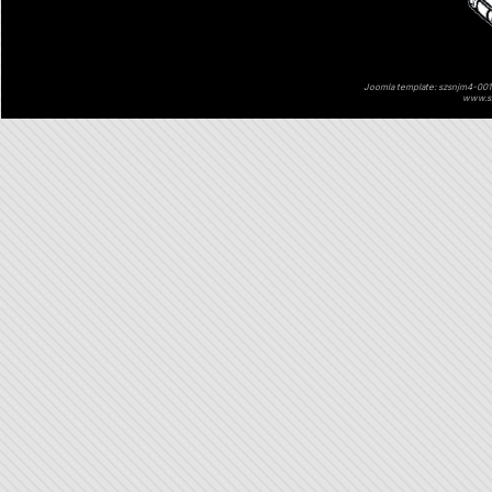
Joomla template: szsnjm4-001 
www.sz