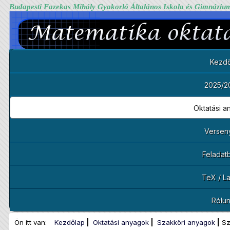
Budapesti Fazekas Mihály Gyakorló Általános Iskola és Gimnáziu
Kezdő
2025/2
Oktatási 
Versen
Feladat
TeX / L
Rólu
Ön itt van:
Kezdőlap
Oktatási anyagok
Szakköri anyagok
Sz