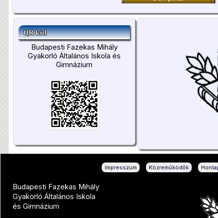
QR kód
Budapesti Fazekas Mihály
Gyakorló Általános Iskola és
Gimnázium
|
|
Impresszum
Közreműködők
Honlap
Budapesti Fazekas Mihály
Gyakorló Általános Iskola
és Gimnázium