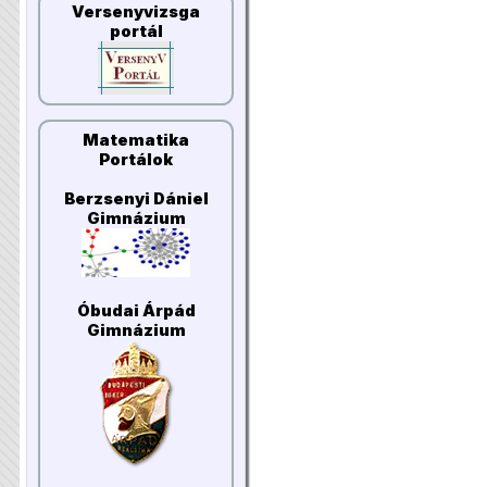
Versenyvizsga
portál
Matematika
Portálok
Berzsenyi Dániel
Gimnázium
Óbudai Árpád
Gimnázium