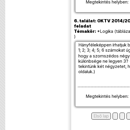
Megtekintés helyben:
6. találat: OKTV 2014/201
feladat
Témakör:
*Logika (tábláz
)
Hányféleképpen írhatjuk 
1; 2; 3; 4; 5; 6 számokat ú
hogy a szomszédos négyz
különbsége ne legyen 3
tekintünk két négyzetet, 
oldaluk.)
Megtekintés helyben:
Első lap