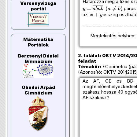
Határozza meg a tízes s
Versenyvizsga
y
=
a
b
a
b
―
(
a
≠
b
)
páros 
portál
x
+
y
az
összeg osztható
Megtekintés helyben:
Matematika
Portálok
2. találat: OKTV 2014/201
Berzsenyi Dániel
feladat
Gimnázium
Témakör:
*Geometria (pá
(Azonosító: OKTV_20142015_
Az AF, CE és BD sz
megfelelőenhelyezkednek
Óbudai Árpád
szakasz hossza 40 egysé
Gimnázium
AF szakasz?