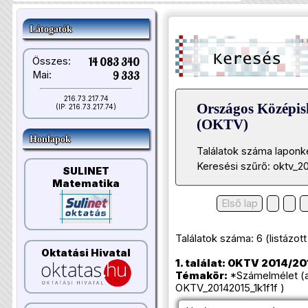
Látogatók
Összes:
14 083 340
Mai:
9 333
216.73.217.74
Országos Középis
(IP: 216.73.217.74)
(OKTV)
Honlapok
Találatok száma laponk
Keresési szűrő: oktv_20
SULINET
Matematika
Első lap
Találatok száma: 6 (listázott t
Oktatási Hivatal
1. találat: OKTV 2014/2015
Témakör:
*Számelmélet (a
OKTV_20142015_1k1f1f )