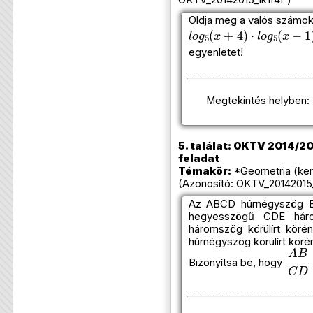
OKTV_20142015_1k1f4f )
Oldja meg a valós számok
l
o
g
5
(
x
+
4
)
⋅
l
o
g
5
(
x
−
1
)
egyenletet!
Megtekintés helyben:
5. találat: OKTV 2014/201
feladat
Témakör:
*Geometria (ker
(Azonosító: OKTV_20142015_
Az ABCD húrnégyszög B
hegyesszögű CDE háro
háromszög körülírt kör
húrnégyszög körülírt köré
A
B
C
Bizonyítsa be, hogy