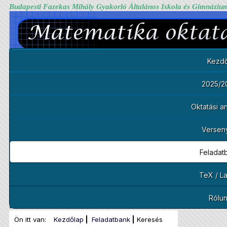
Budapesti Fazekas Mihály Gyakorló Általános Iskola és Gimnáziu
Kezdő
2025/2
Oktatási 
Versen
Feladat
TeX / L
Rólu
Ön itt van:
Kezdőlap
Feladatbank
Keresés