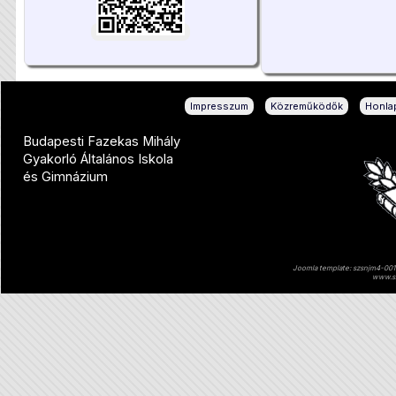
|
|
Impresszum
Közreműködők
Honlap
Budapesti Fazekas Mihály
Gyakorló Általános Iskola
és Gimnázium
Joomla template: szsnjm4-001 
www.sz