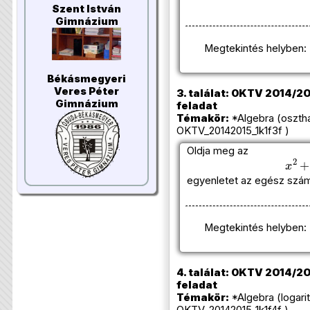
Szent István
Gimnázium
Megtekintés helyben:
Békásmegyeri
Veres Péter
3. találat: OKTV 2014/201
Gimnázium
feladat
Témakör:
*Algebra (oszth
OKTV_20142015_1k1f3f )
Oldja meg az
x
2
+
egyenletet az egész szá
Megtekintés helyben:
4. találat: OKTV 2014/201
feladat
Témakör:
*Algebra (logar