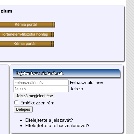
ázium
Bejelentkezés cikkíróknak
Felhasználói név
Jelszó
Jelszó megjelenítése
Emlékezzen rám
Belépés
Elfelejtette a jelszavát?
Elfelejtette a felhasználónevét?