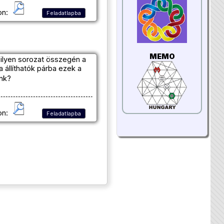
on:
Feladatlapba
MEMO
 ilyen sorozat összegén a
állíthatók párba ezek a
nk?
on:
Feladatlapba