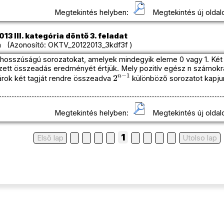
Megtekintés helyben:
Megtekintés új oldal
13 III. kategória döntő 3. feladat
 (Azonosító: OKTV_20122013_3kdf3f )
n hosszúságú sorozatokat, amelyek mindegyik eleme 0 vagy 1. Két
ett összeadás eredményét értjük. Mely pozitív egész n számokra 
2
n
−
1
árok két tagját rendre összeadva
különböző sorozatot kapju
Megtekintés helyben:
Megtekintés új oldal
1
Első lap
Utolso lap