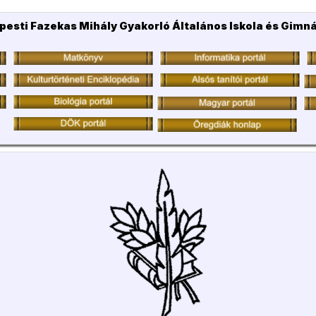
pesti Fazekas Mihály Gyakorló Általános Iskola és Gimn