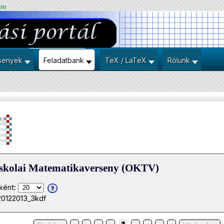
um
senyek
Feladatbank
TeX / LaTeX
Rólunk
iskolai Matematikaverseny (OKTV)
ként:
20122013_3kdf