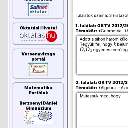
Találatok száma: 3 (listázott 
1. találat: OKTV 2012/20
Oktatási Hivatal
Témakör:
*Geometria (Az
Adott a síkon három kül
k
Tegyük fel, hogy
belülr
O
1
O
2
egyenes merőleg
Versenyvizsga
portál
2. találat: OKTV 2012/20
Matematika
Témakör:
*Algebra (Azon
Portálok
Mutassuk meg, hogy
Berzsenyi Dániel
Gimnázium