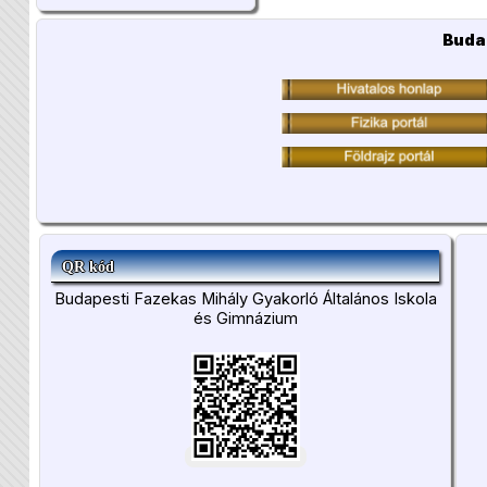
Buda
QR kód
Budapesti Fazekas Mihály Gyakorló Általános Iskola
és Gimnázium