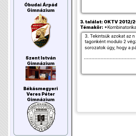
Óbudai Árpád
Gimnázium
3. találat: OKTV 2012/20
Témakör:
*Kombinatorika
3. Tekintsük azokat az 
tagonként modulo 2 végz
sorozatok úgy, hogy a p
Szent István
Gimnázium
Békásmegyeri
Veres Péter
Gimnázium