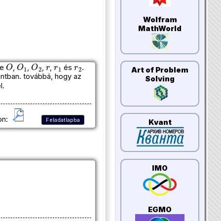
Wolfram
MathWorld
O
O
1
O
2
r
r
1
r
2
re
,
,
,
,
és
.
Art of Problem
ntban. továbbá, hogy az
Solving
l.
on:
Feladatlapba
Kvant
IMO
EGMO