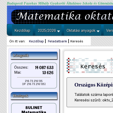
Budapesti Fazekas Mihály Gyakorló Általános Iskola és Gimnázi
Kezdőlap
2025/2026
Oktatási anyagok
Ver
Ön itt van:
Kezdőlap
Feladatbank
Keresés
Látogatók
Összes:
14 087 633
Mai:
13 626
216.73.216.135
Országos Közép
(IP: 216.73.216.135)
Találatok száma lapon
Honlapok
Keresési szűrő: oktv_
SULINET
Matematika