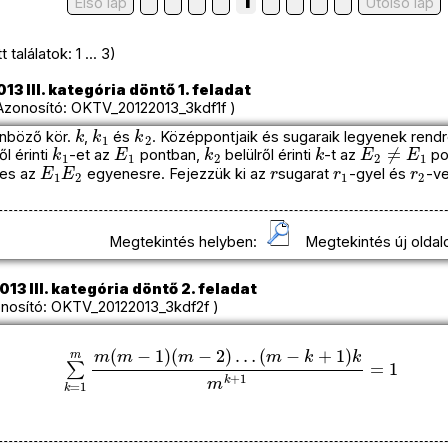
1
Első lap
Utolso lap
találatok: 1 ... 3)
13 III. kategória döntő 1. feladat
onosító: OKTV_20122013_3kdf1f )
k
k
1
k
2
önböző kör.
,
és
. Középpontjaik és sugaraik legyenek rend
k
1
E
1
k
2
k
E
2
≠
E
1
ől érinti
-et az
pontban,
belülről érinti
-t az
po
E
1
E
2
r
r
1
r
2
es az
egyenesre. Fejezzük ki az
sugarat
-gyel és
-ve
Megtekintés helyben:
Megtekintés új oldal
13 III. kategória döntő 2. feladat
osító: OKTV_20122013_3kdf2f )
∑
k
=
1
m
m
(
m
−
1
)
(
m
−
2
)
…
(
m
−
k
+
1
)
k
m
k
+
1
=
1