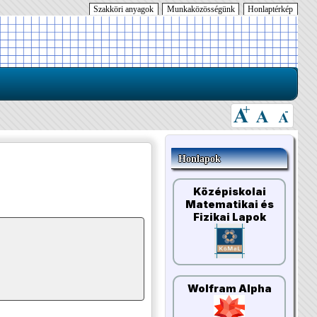
Szakköri anyagok
Munkaközösségünk
Honlaptérkép
Honlapok
Középiskolai
Matematikai és
Fizikai Lapok
Wolfram Alpha