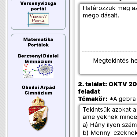
Versenyvizsga
Határozzuk meg az
portál
megoldásait.
Matematika
Portálok
Berzsenyi Dániel
Megtekintés h
Gimnázium
2. találat: OKTV 20
Óbudai Árpád
feladat
Gimnázium
Témakör:
*Algebra 
Tekintsük azokat a
amelyeknek minde
a) Hány ilyen szá
b) Mennyi ezekne