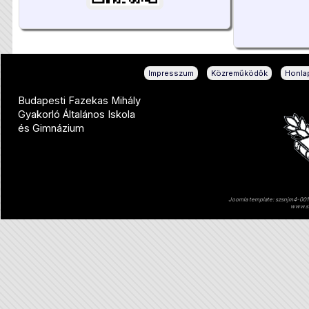
|
|
Impresszum
Közreműködők
Honlap
Budapesti Fazekas Mihály
Gyakorló Általános Iskola
és Gimnázium
Joomla template: szsnjm4-001 
www.sz