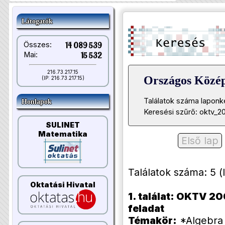
Látogatók
Összes:
14 089 539
Mai:
15 532
216.73.217.15
Országos Közé
(IP: 216.73.217.15)
Találatok száma laponk
Honlapok
Keresési szűrő: oktv_2
SULINET
Matematika
Első lap
Találatok száma: 5 (li
Oktatási Hivatal
1. találat: OKTV 20
feladat
Témakör:
*Algebra 