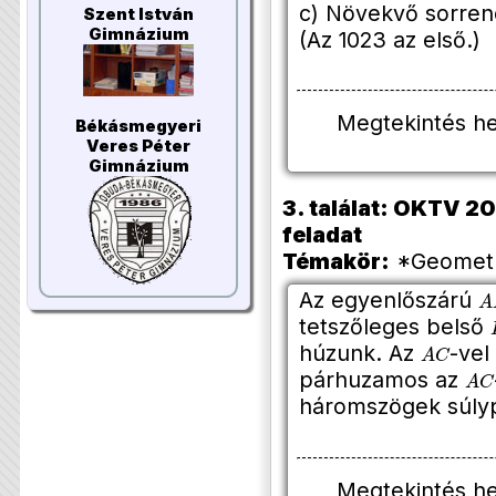
c) Növekvő sorrend
Szent István
Gimnázium
(Az 1023 az első.)
Megtekintés h
Békásmegyeri
Veres Péter
Gimnázium
3. találat: OKTV 20
feladat
Témakör:
*Geometri
A
Az egyenlőszárú
tetszőleges belső
A
C
húzunk. Az
-ve
A
C
párhuzamos az
háromszögek súlyp
Megtekintés h