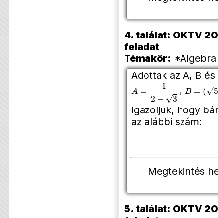
4. találat: OKTV 20
feladat
Témakör:
*Algebra 
Adottak az A, B és
A
=
1
2
−
3
,
B
=
(
5
−
2
⋅
3
)
⋅
(
Igazoljuk, hogy bár
az alábbi szám:
Megtekintés h
5. találat: OKTV 20