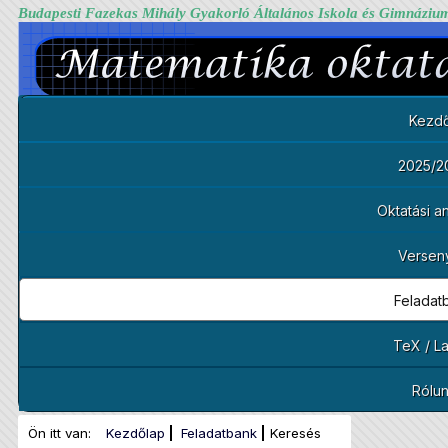
Budapesti Fazekas Mihály Gyakorló Általános Iskola és Gimnáziu
Kezdő
2025/2
Oktatási 
Versen
Feladat
TeX / L
Rólu
Ön itt van:
Kezdőlap
Feladatbank
Keresés