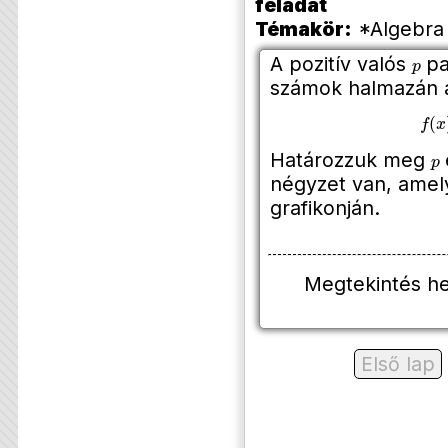
feladat
Témakör:
*Algebra 
p
A pozitív valós
pa
számok halmazán
−
4
p
Határozzuk meg
négyzet van, amel
grafikonján.
Megtekintés h
Első lap