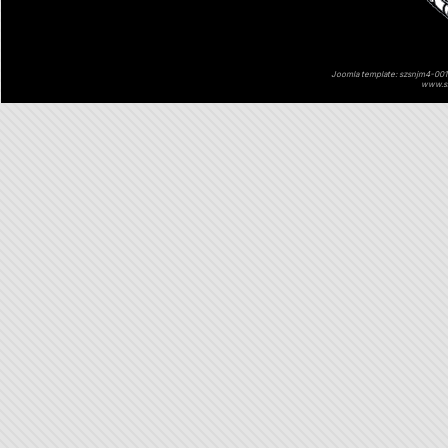
Joomla template: szsnjm4-001 
www.sz