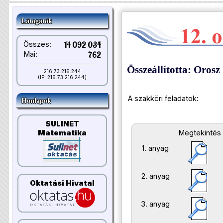
Látogatók
Összes:
14 092 034
Mai:
762
Összeállította: Orosz
216.73.216.244
(IP: 216.73.216.244)
A szakköri feladatok:
Honlapok
SULINET
Megtekintés
Matematika
1. anyag
2. anyag
Oktatási Hivatal
3. anyag