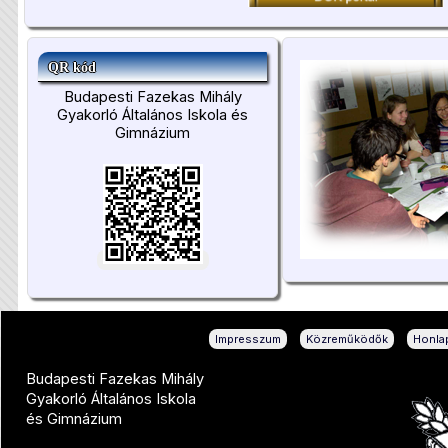
QR kód
Budapesti Fazekas Mihály
Gyakorló Általános Iskola és
Gimnázium
|
|
Impresszum
Közreműködők
Honlap
Budapesti Fazekas Mihály
Gyakorló Általános Iskola
és Gimnázium