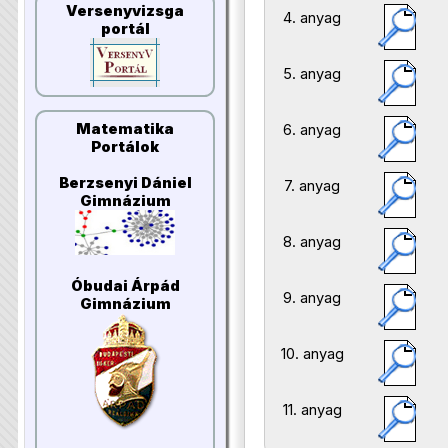
Versenyvizsga
4. anyag
portál
5. anyag
Matematika
6. anyag
Portálok
Berzsenyi Dániel
7. anyag
Gimnázium
8. anyag
Óbudai Árpád
9. anyag
Gimnázium
10. anyag
11. anyag