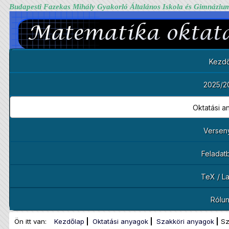
Budapesti Fazekas Mihály Gyakorló Általános Iskola és Gimnáziu
Kezdő
2025/2
Oktatási 
Versen
Feladat
TeX / L
Rólu
Ön itt van:
Kezdőlap
Oktatási anyagok
Szakköri anyagok
Sz