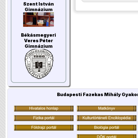
Szent István
Gimnázium
Békásmegyeri
Veres Péter
Gimnázium
Budapesti Fazekas Mihály Gyakor