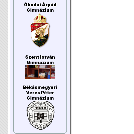
Óbudai Árpád
Gimnázium
Szent István
Gimnázium
Békásmegyeri
Veres Péter
Gimnázium