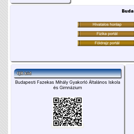
Buda
QR kód
Budapesti Fazekas Mihály Gyakorló Általános Iskola
és Gimnázium