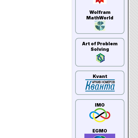
Wolfram
MathWorld
Art of Problem
Solving
Kvant
IMO
EGMO