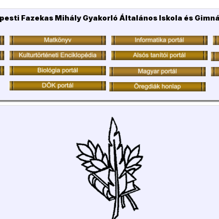
pesti Fazekas Mihály Gyakorló Általános Iskola és Gimn