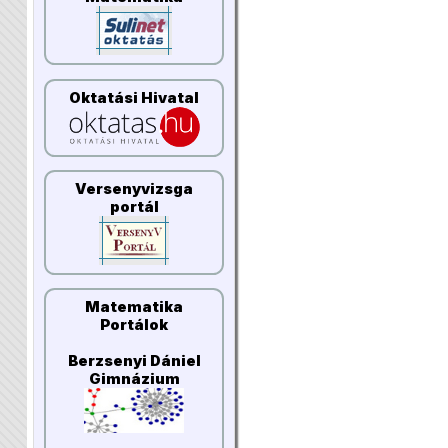
Oktatási Hivatal
Versenyvizsga
portál
Matematika
Portálok
Berzsenyi Dániel
Gimnázium