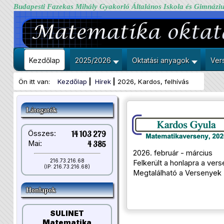
Budapesti Fazekas Mihály Gyakorló Általános Iskola és Gimnázi
Kezdőlap
2025/2026
Oktatási anyagok
Ver
Ön itt van:
Kezdőlap
Hírek
2026, Kardos, felhívás
Látogatók
Összes:
14 103 279
Mai:
4 385
2026. február - március
216.73.216.68
Felkerült a honlapra a ver
(IP: 216.73.216.68)
Megtalálható a Versenyek -
Honlapok
SULINET
Matematika