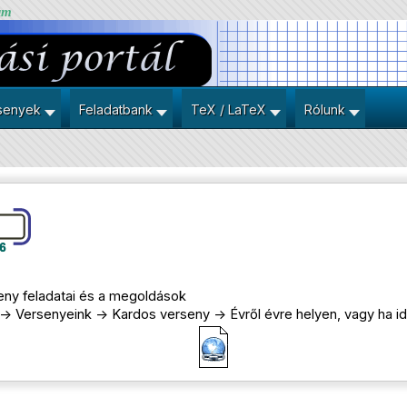
um
senyek
Feladatbank
TeX / LaTeX
Rólunk
seny feladatai és a megoldások
> Versenyeink -> Kardos verseny -> Évről évre helyen, vagy ha ide