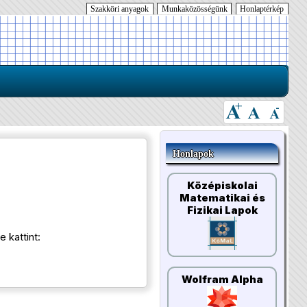
Szakköri anyagok
Munkaközösségünk
Honlaptérkép
Honlapok
Középiskolai
Matematikai és
Fizikai Lapok
 kattint:
Wolfram Alpha