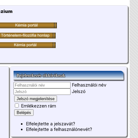
ázium
Bejelentkezés cikkíróknak
Felhasználói név
Jelszó
Jelszó megjelenítése
Emlékezzen rám
Belépés
Elfelejtette a jelszavát?
Elfelejtette a felhasználónevét?