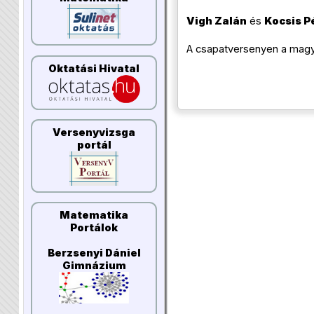
Vigh Zalán
és
Kocsis P
A csapatversenyen a magya
Oktatási Hivatal
Versenyvizsga
portál
Matematika
Portálok
Berzsenyi Dániel
Gimnázium