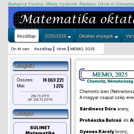
Budapesti Fazekas Mihály Gyakorló Általános Iskola és Gimnázi
Kezdőlap
2025/2026
Oktatási anyagok
Ver
Ön itt van:
Kezdőlap
Hírek
MEMO, 2025
Látogatók
Összes:
14 059 221
Mai:
1 375
Chemnitz-ben (Németország
216.73.217.11
A magyar csapat szép ere
(IP: 216.73.217.11)
Sárdinecz Dóra
arany,
Honlapok
Prohászka Bulcsú
és
A
SULINET
Gyenes Károly
bronz,
Matematika