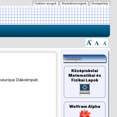
Szakköri anyagok
Munkaközösségünk
Honlaptérkép
Honlapok
Középiskolai
Matematikai és
európai Diákolimpiát.
Fizikai Lapok
Wolfram Alpha