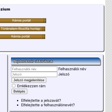
ázium
Bejelentkezés cikkíróknak
Felhasználói név
Jelszó
Jelszó megjelenítése
Emlékezzen rám
Belépés
Elfelejtette a jelszavát?
Elfelejtette a felhasználónevét?