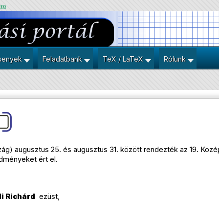
um
senyek
Feladatbank
TeX / LaTeX
Rólunk
) augusztus 25. és augusztus 31. között rendezték az 19. Közép
dményeket ért el.
li Richárd
ezüst,