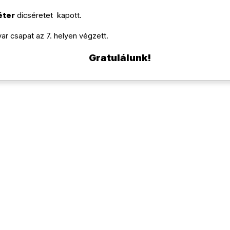
éter
dicséretet kapott.
r csapat az 7. helyen végzett.
Gratulálunk!