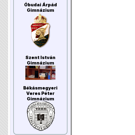
Óbudai Árpád
Gimnázium
Szent István
Gimnázium
Békásmegyeri
Veres Péter
Gimnázium