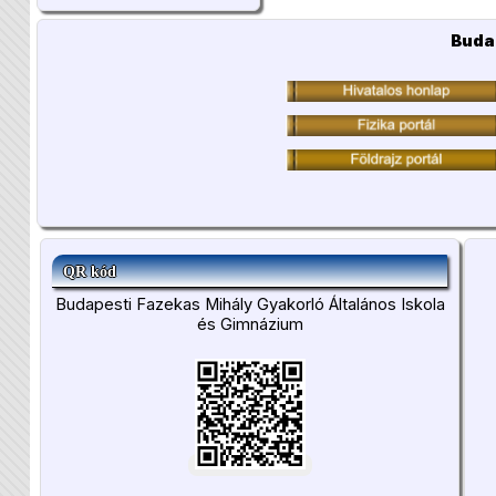
Buda
QR kód
Budapesti Fazekas Mihály Gyakorló Általános Iskola
és Gimnázium