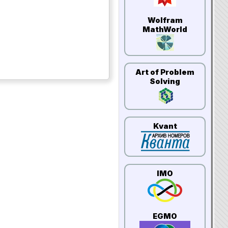
Wolfram
MathWorld
Art of Problem
Solving
Kvant
IMO
EGMO