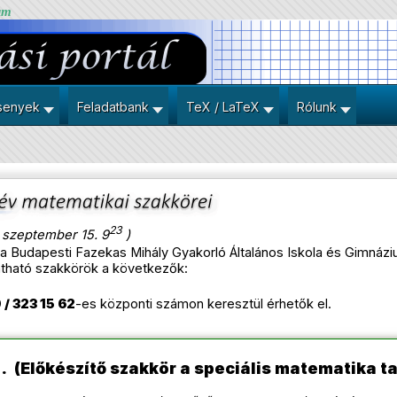
um
senyek
Feladatbank
TeX / LaTeX
Rólunk
23
 szeptember 15. 9
)
 Budapesti Fazekas Mihály Gyakorló Általános Iskola és Gimnáziu
ogatható szakkörök a következők:
 / 323 15 62
-es központi számon keresztül érhetők el.
. (Előkészítő szakkör a speciális matematika t