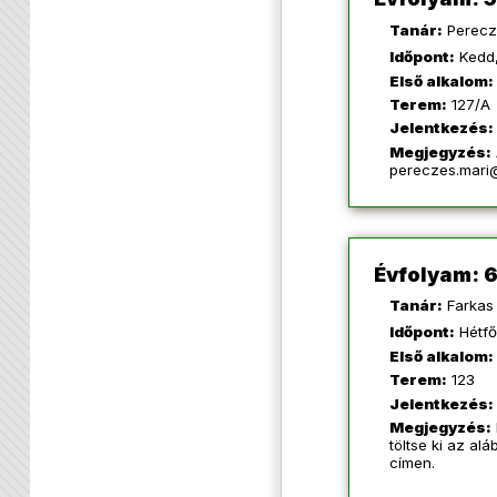
Tanár:
Perecz
Időpont:
Kedd,
Első alkalom:
Terem:
127/A
Jelentkezés:
Megjegyzés:
pereczes.mar
Évfolyam: 6
Tanár:
Farkas 
Időpont:
Hétfő
Első alkalom:
Terem:
123
Jelentkezés:
Megjegyzés:
töltse ki az alá
címen.