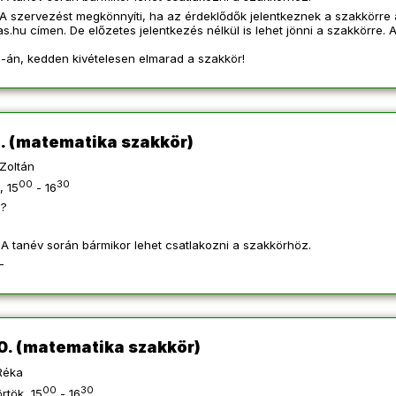
A szervezést megkönnyíti, ha az érdeklődők jelentkeznek a szakkörre 
as.hu
címen. De előzetes jelentkezés nélkül is lehet jönni a szakkörre. 
án, kedden kivételesen elmarad a szakkör!
. (matematika szakkör)
Zoltán
00
30
, 15
- 16
?
A tanév során bármikor lehet csatlakozni a szakkörhöz.
-
0. (matematika szakkör)
Réka
00
30
rtök, 15
- 16