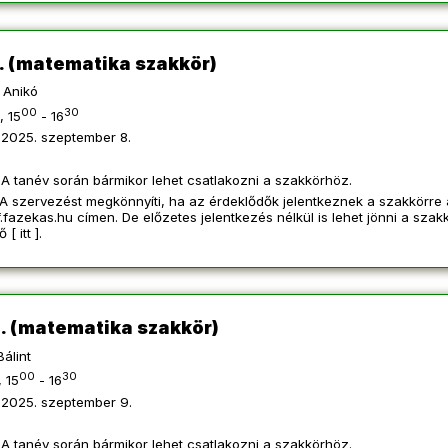
. (matematika szakkör)
Anikó
00
30
, 15
- 16
2025. szeptember 8.
A tanév során bármikor lehet csatlakozni a szakkörhöz.
A szervezést megkönnyíti, ha az érdeklődők jelentkeznek a szakkörre 
.fazekas.hu
címen. De előzetes jelentkezés nélkül is lehet jönni a szak
tő [
itt
].
. (matematika szakkör)
álint
00
30
 15
- 16
2025. szeptember 9.
A tanév során bármikor lehet csatlakozni a szakkörhöz.