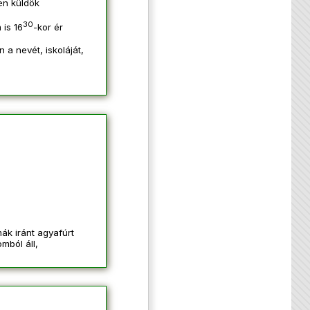
en küldök
30
 is 16
-kor ér
 a nevét, iskoláját,
ák iránt agyafúrt
mból áll,