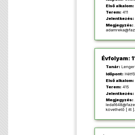
Első alkalom:
Terem:
411
Jelentkezés:
Megjegyzés:
adamreka@faz
Évfolyam: 1
Tanár:
Lenger 
Időpont:
Hétfő
Első alkalom:
Terem:
415
Jelentkezés:
Megjegyzés:
leda1648@faze
követhető [
itt
].