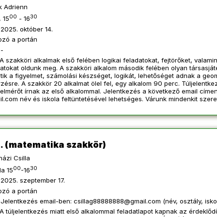
k Adrienn
00
30
 15
- 16
2025. október 14.
ozó a portán
-
A szakköri alkalmak első felében logikai feladatokat, fejtörőket, vala
atokat oldunk meg. A szakköri alkalom második felében olyan társasját
tik a figyelmet, számolási készséget, logikát, lehetőséget adnak a geom
zésre. A szakkör 20 alkalmat ölel fel, egy alkalom 90 perc. Túljelentk
elmérőt írnak az első alkalommal. Jelentkezés a következő email címen
il.com
név és iskola feltüntetésével lehetséges. Várunk mindenkit szeret
. (matematika szakkör)
ázi Csilla
00
30
a 15
-16
2025. szeptember 17.
ozó a portán
Jelentkezés email-ben:
csillag88888888@gmail.com
(név, osztály, isk
A túljelentkezés miatt első alkalommal feladatlapot kapnak az érdeklődő