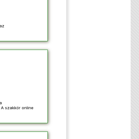
 az
a
. A szakkör online