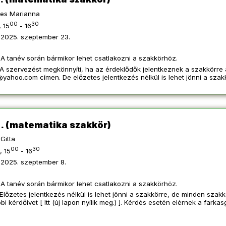
es Marianna
00
30
 15
- 16
2025. szeptember 23.
A tanév során bármikor lehet csatlakozni a szakkörhöz.
A szervezést megkönnyíti, ha az érdeklődők jelentkeznek a szakkörre 
i@yahoo.com
címen. De előzetes jelentkezés nélkül is lehet jönni a szak
. (matematika szakkör)
Gitta
00
30
, 15
- 16
2025. szeptember 8.
A tanév során bármikor lehet csatlakozni a szakkörhöz.
Előzetes jelentkezés nélkül is lehet jönni a szakkörre, de minden szak
bbi kérdőívet [
Itt
(új lapon nyílik meg.) ]. Kérdés esetén elérnek a
farkas