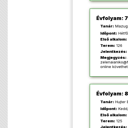
Évfolyam: 7
Tanár:
Mazug 
Időpont:
Hétfő
Első alkalom:
Terem:
126
Jelentkezés:
Megjegyzés:
zelenaianiko@f
online követhe
Évfolyam: 8
Tanár:
Hujter B
Időpont:
Kedd,
Első alkalom:
Terem:
125
Jelentkezés: