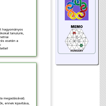
MEMO
mint hagyományos
ékokat tanulunk,
etriai
ezés esetén a
:
ettel!
ola megadásával).
k, ennek kijavítása,