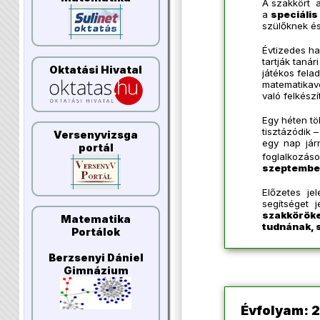
A szakkört a
a
speciális
szülőknek és
Évtizedes ha
tartják tanár
Oktatási Hivatal
játékos fela
matematikave
való felkészí
Egy héten tö
tisztázódik 
Versenyvizsga
egy nap jár
portál
foglalkozás
szeptember
Előzetes je
segítséget j
szakkörök
Matematika
tudnának, s
Portálok
Berzsenyi Dániel
Gimnázium
Évfolyam: 2