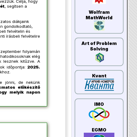
vezzük. Célja, hogy
ét
, segítsen a
Wolfram
MathWorld
zatos diákjaink
n gondolkodtató,
li felvételin és
 írásbeli felvételire
Art of Problem
Solving
 szeptember folyamán
hatodikosoknak elég
 lesznek kitűzve. A
sok időpontja:
2025.
okhoz.
Kvant
re jönni, de nekünk
cmatos előkészítő
ogy melyik napon
IMO
EGMO