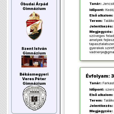
Tanár:
Jencsi
Óbudai Árpád
Gimnázium
Időpont:
Kedd,
Első alkalom:
Terem:
Találk
Jelentkezés:
Megjegyzés:
szöveges felad
amelyek fejlesz
tapasztalatszer
gyerekek szintf
Szent István
vadrienje@gma
Gimnázium
Békásmegyeri
Évfolyam: 3
Veres Péter
Tanár:
Farkash
Gimnázium
Időpont:
szerd
Első alkalom:
Terem:
Találk
Jelentkezés:
Megjegyzés: