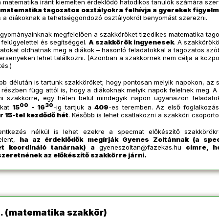
 matematika iránt kiemelten érdeklődő hatodikos tanulók számára szer
 matematika tagozatos osztályokra felhívja a gyerekek figyelm
 a diákoknak a tehetséggondozó osztályokról benyomást szerezni.
gyományainknak megfelelően a szakköröket tizedikes matematika tago
i felügyelettel és segítséggel.
A szakkörök ingyenesek
.
A szakkörökö
datokat oldhatnak meg a diákok – hasonló feladatokkal a tagozatos szóbe
rsenyeken lehet találkozni. (Azonban a szakkörnek nem célja a központi
tés.)
bb délután is tartunk szakköröket; hogy pontosan melyik napokon, az
– részben függ attól is, hogy a diákoknak melyik napok felelnek meg.
A 
ni szakkörre, egy héten belül mindegyik napon ugyanazon feladatok
00
30
okat
15
- 16
-ig tartjuk a
409
-es teremben. Az első foglalkozá
 15-tel kezdődő hét
. Később is lehet csatlakozni a szakköri csoport
lentkezés nélkül is lehet ezekre a specmat előkészítő szakkörök
elent,
ha az érdeklődők megírják Gyenes Zoltánnak (a spe
et koordináló tanárnak) a
gyeneszoltan@fazekas.hu
címre, h
zeretnének az előkészítő szakkörre járni.
. (matematika szakkör)