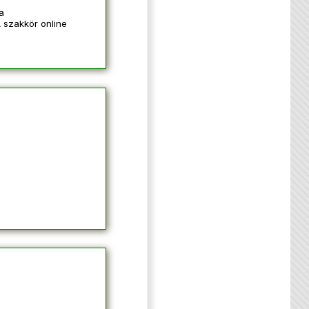
a
A szakkör online