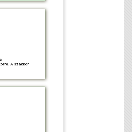
a
körre. A szakkör