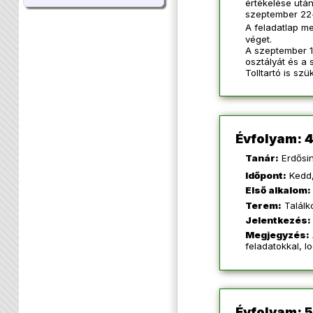
értékelése után
szeptember 22-
A feladatlap me
véget.
A szeptember 17
osztályát és a s
Tolltartó is sz
Évfolyam: 4
Tanár:
Erdősin
Időpont:
Kedd,
Első alkalom:
Terem:
Találk
Jelentkezés:
Megjegyzés:
feladatokkal, l
Évfolyam: 5