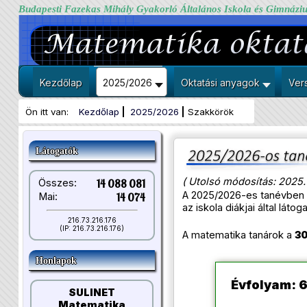
Budapesti Fazekas Mihály Gyakorló Általános Iskola és Gimnázi
Kezdőlap
2025/2026
Oktatási anyagok
Ver
Ön itt van:
Kezdőlap
2025/2026
Szakkörök
Látogatók
( Utolsó módosítás: 2025.
Összes:
14 088 081
A 2025/2026-es tanévben a
Mai:
14 074
az iskola diákjai által lát
216.73.216.176
(IP: 216.73.216.176)
A matematika tanárok a
30
Honlapok
Évfolyam: 6
SULINET
Matematika