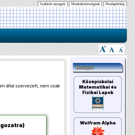
Szakköri anyagok
Munkaközösségünk
Honlaptérkép
Honlapok
Középiskolai
m által szervezett, nem csak
Matematikai és
Fizikai Lapok
Wolfram Alpha
agozatra)