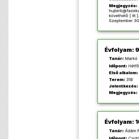
Megjegyzés:
hujterb@fazek
követhető [
itt
].
Szeptember 30-
Évfolyam: 9
Tanár:
Markó 
Időpont:
Hétfő
Első alkalom:
Terem:
318
Jelentkezés:
Megjegyzés:
Évfolyam: 1
Tanár:
Ádám 
Időpont:
Csütö