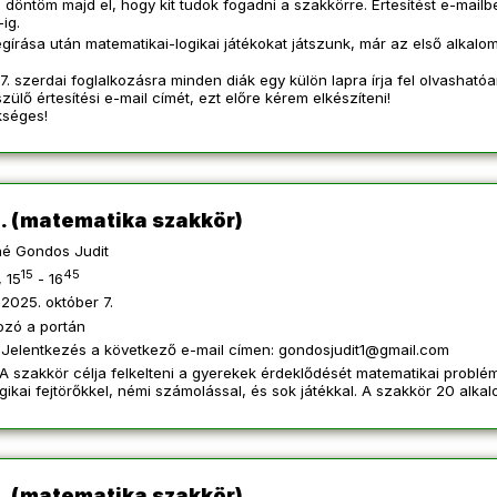
 döntöm majd el, hogy kit tudok fogadni a szakkörre. Értesítést e-mailb
ig.
gírása után matematikai-logikai játékokat játszunk, már az első alkalom
. szerdai foglalkozásra minden diák egy külön lapra írja fel olvashatóan
zülő értesítési e-mail címét, ezt előre kérem elkészíteni!
ükséges!
. (matematika szakkör)
é Gondos Judit
15
45
 15
- 16
2025. október 7.
ozó a portán
Jelentkezés a következő e-mail címen:
gondosjudit1@gmail.com
A szakkör célja felkelteni a gyerekek érdeklődését matematikai problém
ogikai fejtörőkkel, némi számolással, és sok játékkal. A szakkör 20 alkalo
. (matematika szakkör)