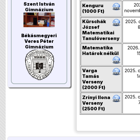
Szent István
20
Kenguru
Gimnázium
novemb
(1000 Ft)
Kürschák
2025. 
József
8
Matematikai
Békásmegyeri
Tanulóverseny
Veres Péter
Gimnázium
Matematika
2026. 
Határok nélkül
1
Varga
2025. 
Tamás
1
Verseny
(2000 Ft)
2025. 
Zrínyi Ilona
7
Verseny
(2500 Ft)