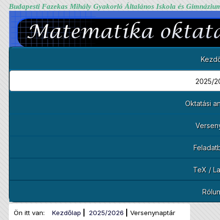
Budapesti Fazekas Mihály Gyakorló Általános Iskola és Gimnáziu
Kezdő
2025/2
Oktatási 
Versen
Feladat
TeX / L
Rólu
Ön itt van:
Kezdőlap
2025/2026
Versenynaptár