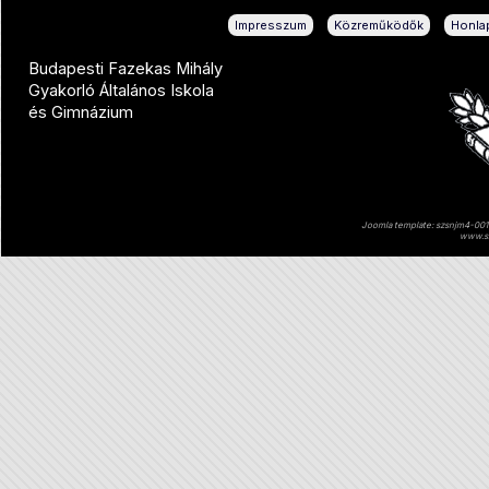
|
|
Impresszum
Közreműködők
Honlap
Budapesti Fazekas Mihály
Gyakorló Általános Iskola
és Gimnázium
Joomla template: szsnjm4-001 
www.sz