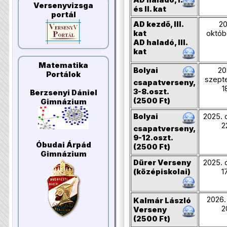
Versenyvizsga
és II. kat
portál
AD kezdő, III.
20
kat
októb
AD haladó, III.
kat
Matematika
Bolyai
20
Portálok
szept
csapatverseny,
1
3-8.oszt.
Berzsenyi Dániel
(2500 Ft)
Gimnázium
Bolyai
2025. 
2
csapatverseny,
9-12.oszt.
Óbudai Árpád
(2500 Ft)
Gimnázium
Dürer
Verseny
2025. 
(középiskolai)
1
2026. 
Kalmár László
2
Verseny
(2500 Ft)