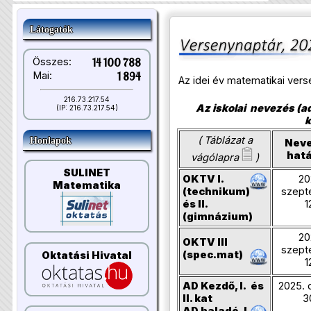
Látogatók
Összes:
14 100 788
Mai:
1 894
Az idei év matematikai ver
216.73.217.54
Az iskolai nevezés (ad
(IP: 216.73.217.54)
k
( Táblázat a
Honlapok
Neve
hatá
vágólapra
)
SULINET
OKTV I.
20
Matematika
(technikum)
szept
és II.
1
(gimnázium)
20
OKTV III
szept
(spec.mat)
Oktatási Hivatal
1
AD Kezdő, I. és
2025. 
II. kat
3
AD haladó, I.