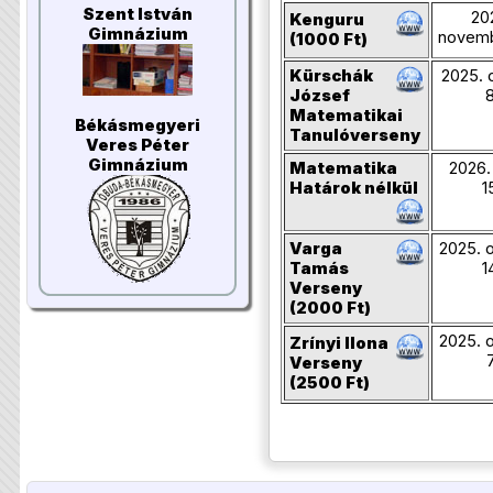
Szent István
20
Kenguru
Gimnázium
novemb
(1000 Ft)
Kürschák
2025. 
József
8
Matematikai
Békásmegyeri
Tanulóverseny
Veres Péter
Gimnázium
Matematika
2026. 
Határok nélkül
1
Varga
2025. 
Tamás
1
Verseny
(2000 Ft)
2025. 
Zrínyi Ilona
7
Verseny
(2500 Ft)