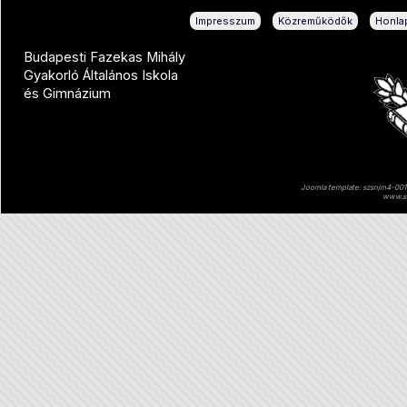
|
|
Impresszum
Közreműködők
Honlap
Budapesti Fazekas Mihály
Gyakorló Általános Iskola
és Gimnázium
Joomla template: szsnjm4-001 
www.sz