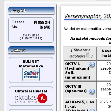
Látogatók
Összes:
14 055 214
Mai:
16 640
Az idei év matematikai ver
216.73.217.98
Az iskolai nevezés (ad
(IP: 216.73.217.98)
k
( Táblázat a
Honlapok
Neve
hatá
vágólapra
)
SULINET
OKTV I.
20
Matematika
(technikum)
szept
és II.
1
(gimnázium)
20
OKTV III
szept
(spec.mat)
Oktatási Hivatal
1
AD Kezdő, I. és
2025. 
II. kat
3
AD haladó, I.