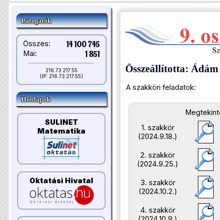
Látogatók
Összes:
14 100 745
Mai:
1 851
Összeállította: Ádá
216.73.217.55
(IP: 216.73.217.55)
A szakköri feladatok:
Honlapok
Megtekint
SULINET
1. szakkör
Matematika
(2024.9.18.)
2. szakkör
(2024.9.25.)
Oktatási Hivatal
3. szakkör
(2024.10.2.)
4. szakkör
(2024.10.9.)