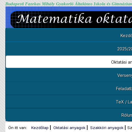
Budapesti Fazekas Mihály Gyakorló Általános Iskola és Gimnáziu
Kezdő
2025/2
Oktatási 
Versen
Feladat
TeX / L
Rólu
Ön itt van:
Kezdőlap
Oktatási anyagok
Szakköri anyagok
Sz