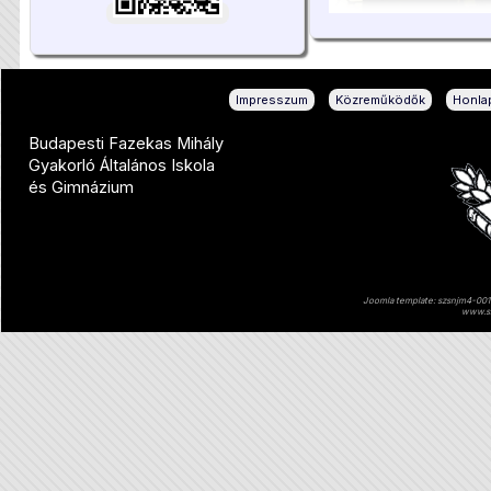
|
|
Impresszum
Közreműködők
Honlap
Budapesti Fazekas Mihály
Gyakorló Általános Iskola
és Gimnázium
Joomla template: szsnjm4-001 
www.sz