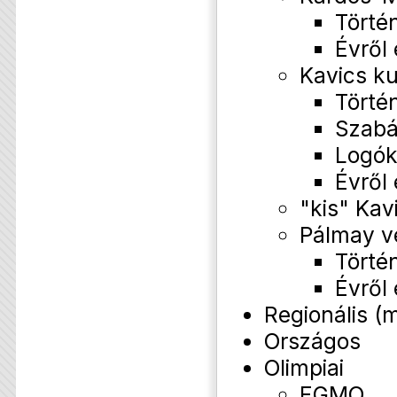
Törté
Évről
Kavics k
Törté
Szabá
Logó
Évről
"kis" Kav
Pálmay v
Törté
Évről
Regionális (
Országos
Olimpiai
EGMO