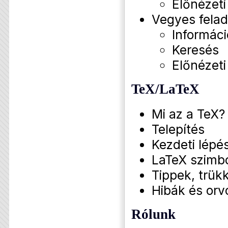
Előnézeti
Vegyes fela
Informáci
Keresés
Előnézeti
TeX/LaTeX
Mi az a TeX?
Telepítés
Kezdeti lépé
LaTeX szimb
Tippek, trükk
Hibák és orv
Rólunk