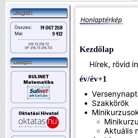
Látogatók
Összes:
14 067 258
Mai:
9 412
216.73.216.72
Kezdőlap
(IP: 216.73.216.72)
Hírek, rövid i
Honlapok
SULINET
év/év+1
Matematika
Versenynapt
Szakkörök
Minikurzuso
Oktatási Hivatal
Minikurzu
Aktuális 