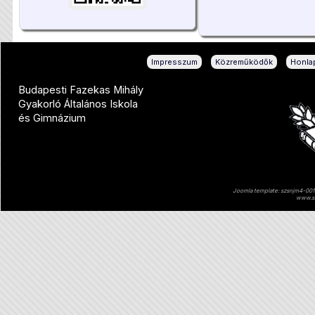
|
|
Impresszum
Közreműködők
Honlap
Budapesti Fazekas Mihály
Gyakorló Általános Iskola
és Gimnázium
Joomla template: szsnjm4-001 
www.sz