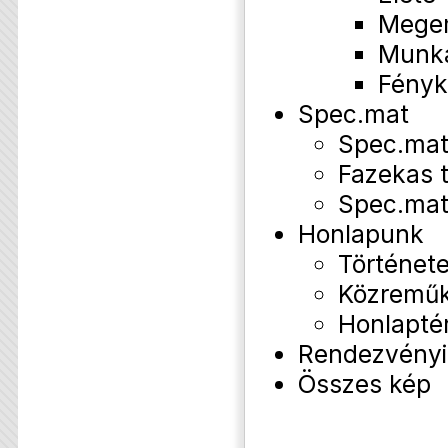
Mege
Munk
Fényk
Spec.mat
Spec.mat
Fazekas 
Spec.mat
Honlapunk
Történet
Közremű
Honlapté
Rendezvényi
Összes kép