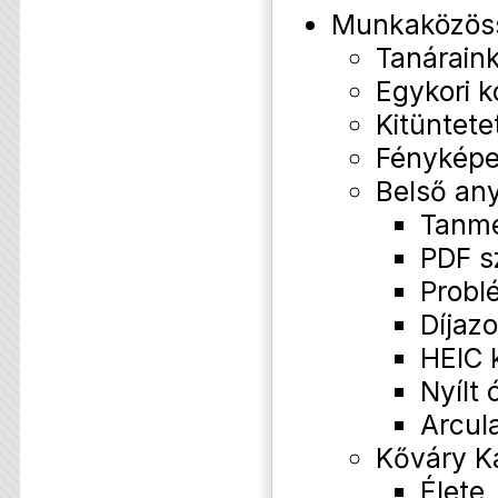
Munkaközös
Tanárain
Egykori k
Kitüntete
Fényképe
Belső an
Tanm
PDF s
Probl
Díjazo
HEIC 
Nyílt 
Arcul
Kőváry K
Élete