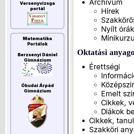
Archívum
Versenyvizsga
portál
Hírek
Szakkörö
Nyílt órá
Minikurz
Matematika
Portálok
Oktatási anyag
Berzsenyi Dániel
Gimnázium
Érettségi
Informác
Középszin
Óbudai Árpád
Gimnázium
Emelt szi
Cikkek, 
Diákok b
Cikkek, tan
Szakköri an