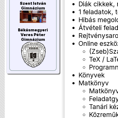
Diák cikkek
Szent István
Gimnázium
1 feladatok,
Hibás megol
Átvételi fela
Békásmegyeri
Rejtvénysar
Veres Péter
Gimnázium
Online eszk
(Zseb)Sz
TeX / La
Programny
Könyvek
Matkönyv
Matkönyv
Feladatg
Tanári ké
Közremű