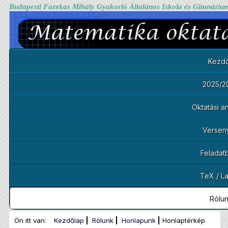
Budapesti Fazekas Mihály Gyakorló Általános Iskola és Gimnáziu
Kezdő
2025/2
Oktatási 
Versen
Feladat
TeX / L
Rólu
Ön itt van:
Kezdőlap
Rólunk
Honlapunk
Honlaptérkép