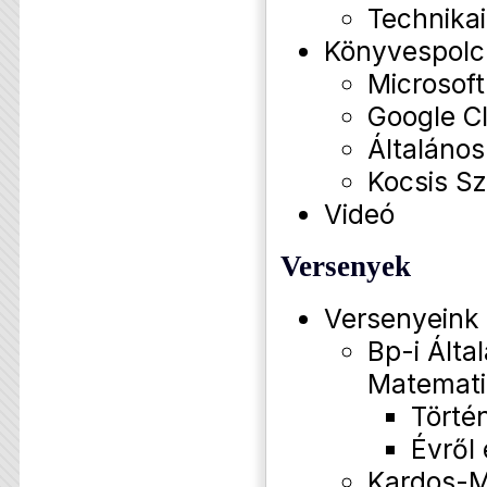
Technikai
Könyvespolc
Microsof
Google C
Általános
Kocsis Sz
Videó
Versenyek
Versenyeink
Bp-i Által
Matemati
Törté
Évről
Kardos-M