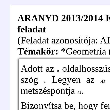
ARANYD 2013/2014 Kez
feladat
(Feladat azonosítója:
Témakör:
*Geometria (
Adott az
oldalhossz
a
szög . Legyen az
A
F
metszéspontja
.
M
Bizonyítsa be, hogy fe