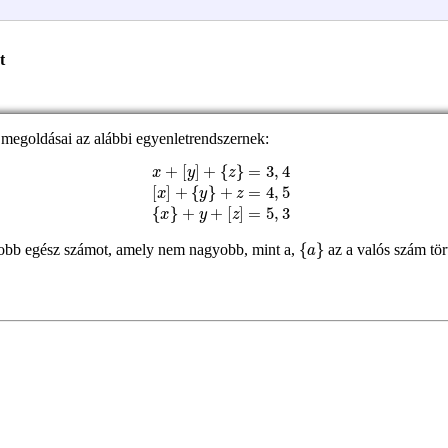
t
 megoldásai az alábbi egyenletrendszernek:
x
{
+
y
[
}
y
+
]
z
+
[
=
z
{
]
4
z
=
}
,
5
5
=
{
,
3
3
x
,
}
4
+
[
x
y
]
+
+
{
a
}
agyobb egész számot, amely nem nagyobb, mint a,
az a valós szám tör