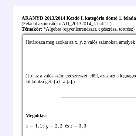
ARANYD 2013/2014 Kezdő I. kategória döntő 1. felada
(Feladat azonosítója: AD_20132014_k1kdf1f )
Témakör:
*Algebra (egyenletrendszer, egészrész, törtrész)
Határozza meg azokat az x, y, z valós számokat, amelyek
( [a] az a valós szám egészrészét jelöli, azaz azt a legn
külkönbségét: {a}=a-[a].)
Megoldás:
x
=
1
,
1
;
y
=
2
,
2
z
=
3
,
3
és