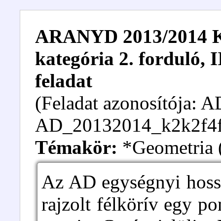
ARANYD 2013/2014 Kez
kategória 2. forduló, I
feladat
(Feladat azonosítója:
AD_20132014_k2k2f4f
Témakör:
*Geometria (f
Az AD egységnyi hossz
rajzolt félkörív egy p