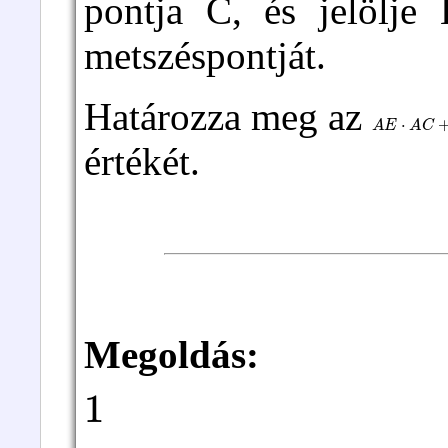
pontja C, és jelölj
metszéspontját.
Határozza meg az
A
E
⋅
A
C
+
D
értékét.
Megoldás:
1