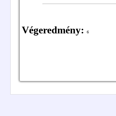
Végeredmény:
6