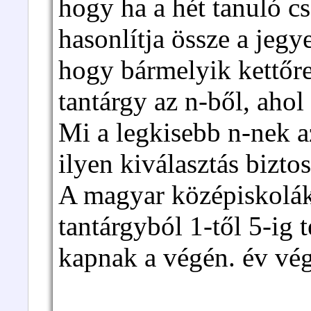
hogy ha a hét tanuló c
hasonlítja össze a jegye
hogy bármelyik kettőre
tantárgy az n-ből, aho
Mi a legkisebb n-nek a
ilyen kiválasztás bizt
A magyar középiskolá
tantárgyból 1-től 5-ig 
kapnak a végén. év vé