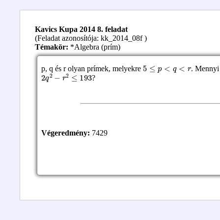
Kavics Kupa 2014 8. feladat
(Feladat azonosítója: kk_2014_08f )
Témakör:
*Algebra (prím)
5
≤
p
<
q
<
r
p, q és r olyan prímek, melyekre
. Mennyi
2
q
2
−
r
2
≤
193
?
Végeredmény:
7429